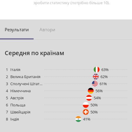
зробити статистику (потрібно більше 10).
Pезультати
Aвтори
Cередня по країнам
1
Італія
63%
2
Велика Британія
62%
3
Сполучені Штати Америки
61%
4
Німеччина
56%
5
Австрія
54%
6
Польща
50%
7
Швейцарія
50%
8
Індія
41%