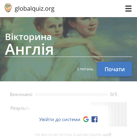
globalquiz.org
Вікторина
Англія
Почати
5 питань
Bиконано
0/5
--
Pезультат
Увійти до системи
Не вистачає питань в цій вікторині, щоб