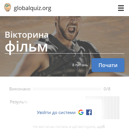
globalquiz.org
Вікторина
фільм
Почати
8 питань
Bиконано
0/8
--
Pезультат
Увійти до системи
Не вистачає питань в цій вікторині, щоб