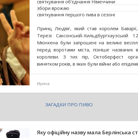
святкування об'єднання Німеччини
збори врожаю
святкування першого пива в сезоні
Принц Людвіг, який став королем Баварії
Терезі Саксонській-Хильдбургхаузській 
Мюнхена були запрошені на велике весілля
перед воротами міста, пізніше названих в
королеви. З тих пір, Октоберфест орга
винятком років, в яких були війни або епідемі
Ирина
ЗАГАДКИ ПРО ПИВО
Яку офіційну назву мала Берлінська с