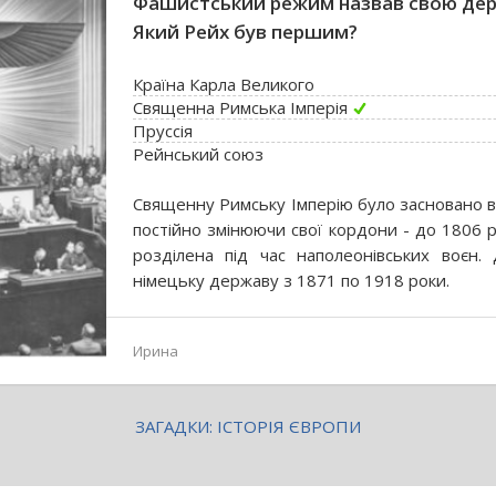
Фашистський режим назвав свою держ
Який Рейх був першим?
Країна Карла Великого
Священна Римська Імперія
Пруссія
Рейнський союз
Священну Римську Імперію було засновано в 9
постійно змінюючи свої кордони - до 1806 р
розділена під час наполеонівських воєн
німецьку державу з 1871 по 1918 роки.
Ирина
ЗАГАДКИ: ІСТОРІЯ ЄВРОПИ