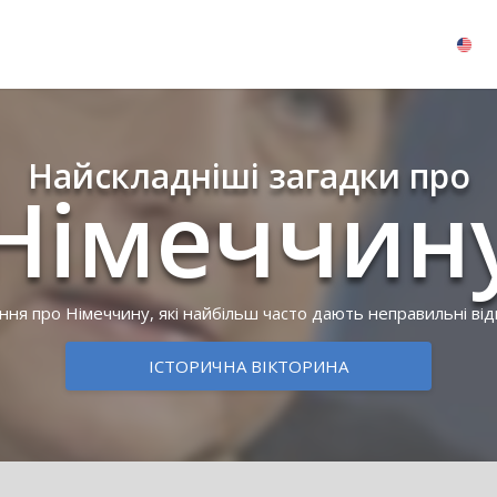
Найскладніші загадки про
Ні­меч­чи­н
ня про Німеччину, які найбільш часто дають неправильні від
ІСТОРИЧНА ВІКТОРИНА