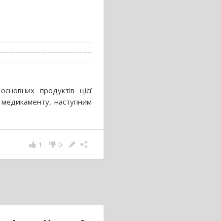
сновних продуктів цієї
о медикаменту, наступним
1
0