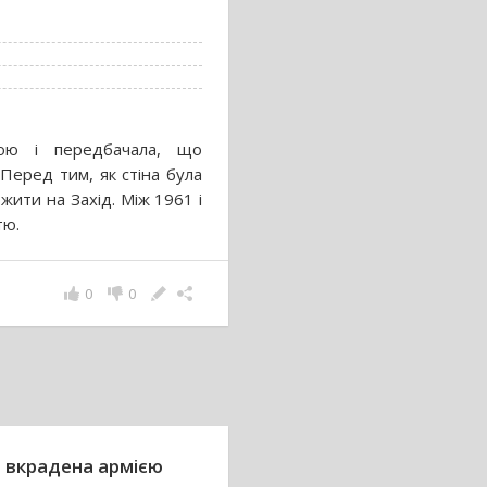
дою і передбачала, що
 Перед тим, як стіна була
жити на Захід. Між 1961 і
тю.
0
0
а вкрадена армією