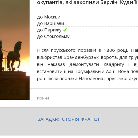
окупантів, які захопили Берлін. Куди ї
до Москви
до Варшави
до Парижу
до Стокгольму
Після прусського поразки в 1806 році, Н
використав Бранденбурзькі ворота, для тріу
він наказав демонтувати Квадригу і 
встановити її на Тріумфальній Арці. Вона по
році після поразки Наполеона і прусської оку
Ирина
ЗАГАДКИ: ІСТОРІЯ ФРАНЦІЇ