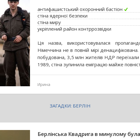
антифашистський охоронний бастіон
стіна ядерної безпеки
стіна миру
укріплений район контррозвідки
Ця назва, використовувалася пропаган
Німеччина не в повній мірі денацифікована.
побудована, 3,5 млн жителів НДР переїхали 
1989, стіна зупинила еміграцію майже повніс
Ирина
ЗАГАДКИ: БЕРЛІН
Берлінська Квадрига в минулому бул