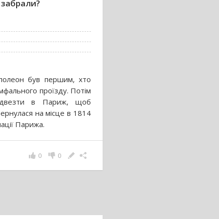
ї забрали?
аполеон був першим, хто
мфального проїзду. Потім
відвезти в Париж, щоб
вернулася на місце в 1814
пації Парижа.
0
0