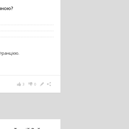
чиною?
Францією.
3
0