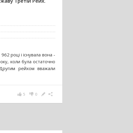
аву Третій Рейх.
62 році і існувала вона -
оку, коли була остаточно
. Другим рейхом вважали
5
0