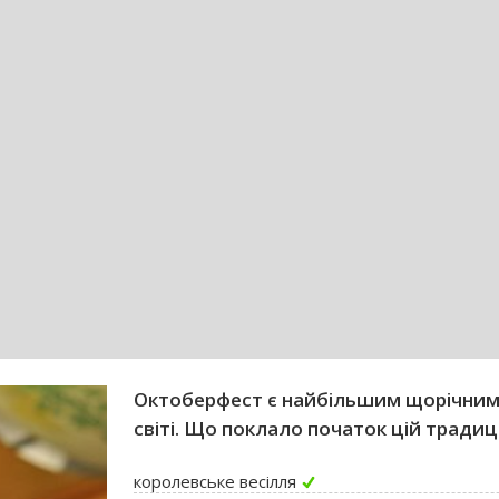
Октоберфест є найбільшим щорічним
світі. Що поклало початок цій традиці
королевське весілля