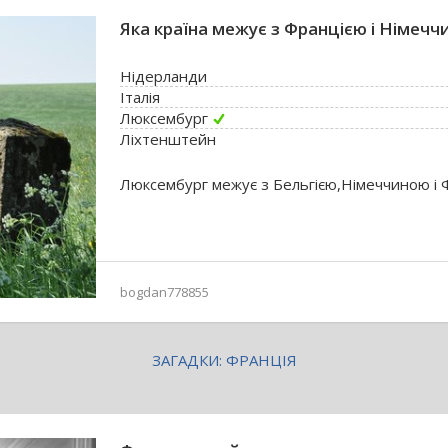
Яка країна межує з Францією і Німеч
Нідерланди
Італія
Люксембург
Ліхтенштейн
Люксембург межує з Бельгією,Німеччиною і 
bogdan778855
ЗАГАДКИ: ФРАНЦІЯ