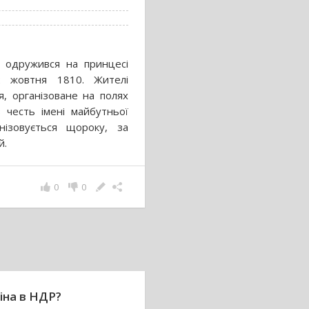
, одружився на принцесі
12 жовтня 1810. Жителі
, організоване на полях
 честь імені майбутньої
нізовується щороку, за
й.
0
0
тіна в НДР?