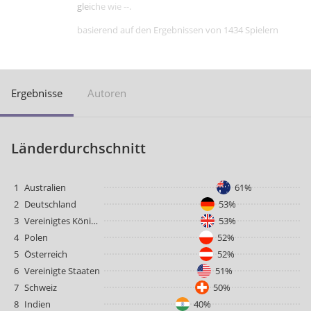
gleiche wie --.
basierend auf den Ergebnissen von 1434 Spielern
Ergebnisse
Autoren
Länderdurchschnitt
1
Australien
61%
2
Deutschland
53%
3
Vereinigtes Königreich
53%
4
Polen
52%
5
Österreich
52%
6
Vereinigte Staaten
51%
7
Schweiz
50%
8
Indien
40%