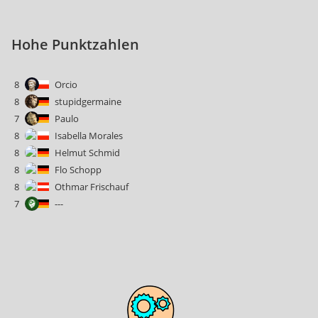
Hohe Punktzahlen
8
Orcio
8
stupidgermaine
7
Paulo
8
Isabella Morales
8
Helmut Schmid
8
Flo Schopp
8
Othmar Frischauf
7
---