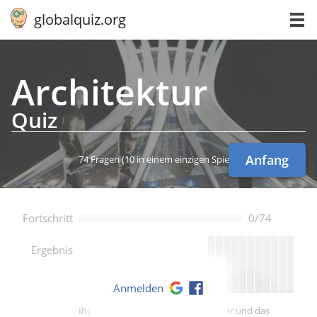
globalquiz.org
Ar­chi­tek­tur
Quiz
Anfang
74 Fragen
(10 in einem einzigen Spiel)
Fortschritt
0/74
--
Ergebnis
Anmelden
Ihre Punktzahl ist besser als -- Spieler und das