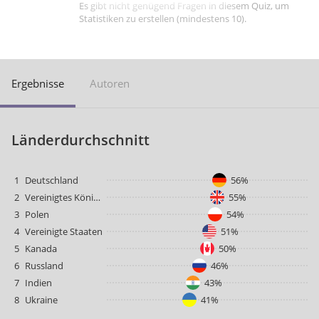
Es gibt nicht genügend Fragen in diesem Quiz, um
Statistiken zu erstellen (mindestens 10).
Ergebnisse
Autoren
Länderdurchschnitt
1
Deutschland
56%
2
Vereinigtes Königreich
55%
3
Polen
54%
4
Vereinigte Staaten
51%
5
Kanada
50%
6
Russland
46%
7
Indien
43%
8
Ukraine
41%