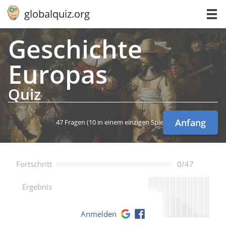
globalquiz.org
Ge­schich­te
Europas
Quiz
Anfang
47 Fragen
(10 in einem einzigen Spiel)
Fortschritt
0/47
--
Ergebnis
Anmelden