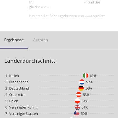
Ihre Punktzahl ist besser als -- Spieler und das
gleiche wie --.
basierend auf den Ergebnissen von 2741 Spielern
Ergebnisse
Autoren
Länderdurchschnitt
1
Italien
62%
2
Niederlande
57%
3
Deutschland
56%
4
Österreich
53%
5
Polen
51%
6
Vereinigtes Königreich
51%
7
Vereinigte Staaten
50%