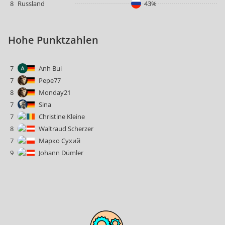
8
Russland
43%
Hohe Punktzahlen
7
Anh Bui
7
Pepe77
8
Monday21
7
Sina
7
Christine Kleine
8
Waltraud Scherzer
7
Марко Сухий
9
Johann Dümler