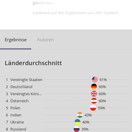
gleiche wie --.
basierend auf den Ergebnissen von 2051 Spielern
Ergebnisse
Autoren
Länderdurchschnitt
1
Vereinigte Staaten
61%
2
Deutschland
60%
3
Vereinigtes Königreich
60%
4
Österreich
60%
5
Polen
59%
6
Indien
43%
7
Ukraine
40%
8
Russland
39%