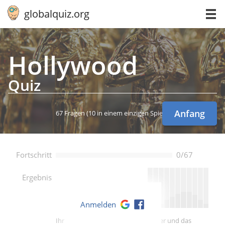
globalquiz.org
Hol­ly­wood
Quiz
Anfang
67 Fragen
(10 in einem einzigen Spiel)
Fortschritt
0/67
--
Ergebnis
Anmelden
Ihre Punktzahl ist besser als -- Spieler und das