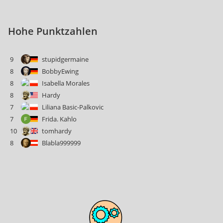
Hohe Punktzahlen
9
stupidgermaine
8
BobbyEwing
8
Isabella Morales
8
Hardy
7
Liliana Basic-Palkovic
7
Frida. Kahlo
10
tomhardy
8
Blabla999999