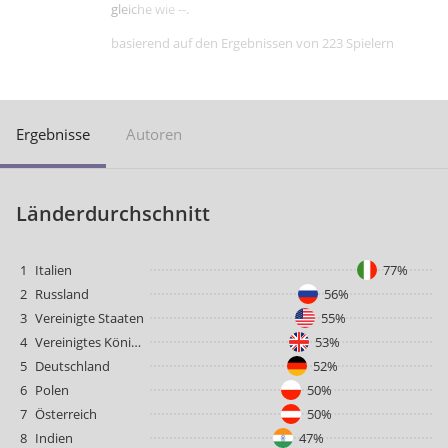
gleiche wie --.
basierend auf den Ergebnissen von 223 Spielern
Ergebnisse
Autoren
Länderdurchschnitt
1
Italien
77%
2
Russland
56%
3
Vereinigte Staaten
55%
4
Vereinigtes Königreich
53%
5
Deutschland
52%
6
Polen
50%
7
Österreich
50%
8
Indien
47%