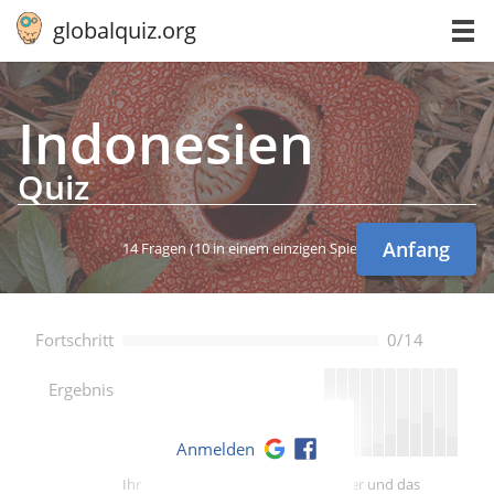
globalquiz.org
In­do­ne­si­en
Quiz
Anfang
14 Fragen
(10 in einem einzigen Spiel)
Fortschritt
0/14
--
Ergebnis
Anmelden
Ihre Punktzahl ist besser als -- Spieler und das