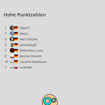
Hohe Punktzahlen
7
Pepe77
7
Meryl
9
Herr Schulze
9
JanvanGogh
7
EinfachNur Luna
8
Morten Hänsch
10
Laurent Mastbaum
7
Ludmilla