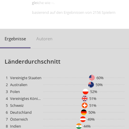
gleiche wie --.
basierend auf den Ergebnissen von 2156 Spielern
Ergebnisse
Autoren
Länderdurchschnitt
1
Vereinigte Staaten
60%
2
Australien
59%
3
Polen
52%
4
Vereinigtes Königreich
51%
5
Schweiz
51%
6
Deutschland
50%
7
Österreich
49%
8
Indien
44%