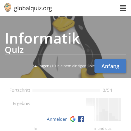
globalquiz.org
In­for­ma­tik
Quiz
Anfang
54 Fragen
(10 in einem einzigen Spiel)
Fortschritt
0/54
--
Ergebnis
Anmelden
Ihre Punktzahl ist besser als -- Spieler und das