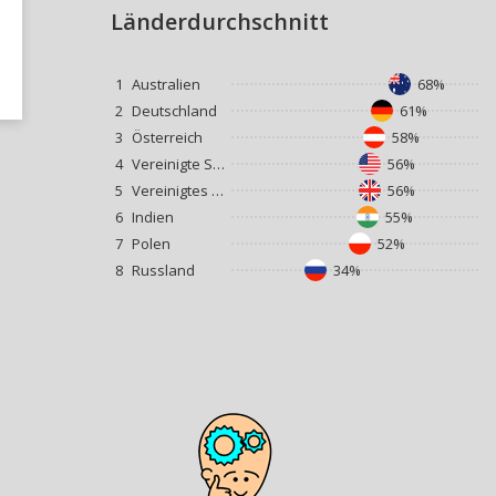
Länderdurchschnitt
1
Australien
68%
2
Deutschland
61%
3
Österreich
58%
4
Vereinigte Staaten
56%
5
Vereinigtes Königreich
56%
6
Indien
55%
7
Polen
52%
8
Russland
34%