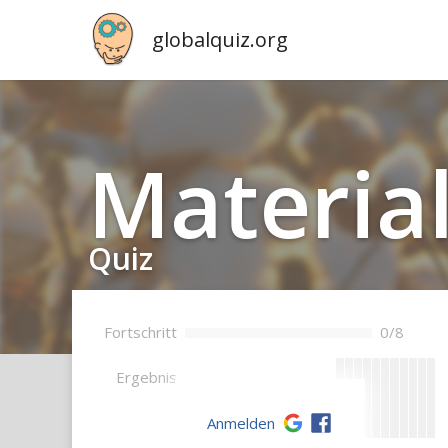
globalquiz.org
Ma­te­ria­
Quiz
Fortschritt
0/8
--
Ergebnis
Anmelden