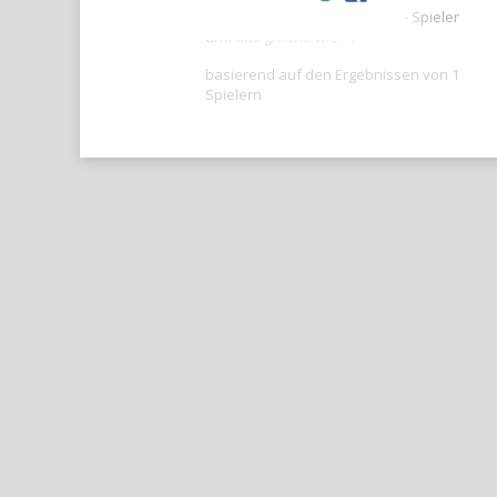
Ihre Punktzahl ist besser als -- Spieler
und das gleiche wie --.
basierend auf den Ergebnissen von 1
Spielern