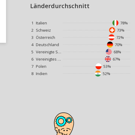
Länderdurchschnitt
1
Italien
78%
2
Schweiz
73%
3
Österreich
72%
4
Deutschland
70%
5
Vereinigte Staaten
68%
6
Vereinigtes Königreich
67%
7
Polen
53%
8
Indien
52%