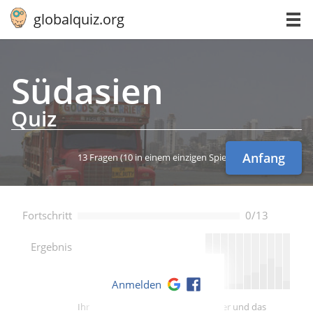
globalquiz.org
Südasien
Quiz
Anfang
13 Fragen
(10 in einem einzigen Spiel)
Fortschritt
0/13
--
Ergebnis
Anmelden
Ihre Punktzahl ist besser als -- Spieler und das