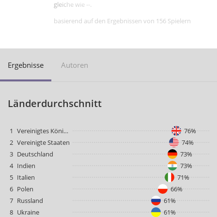
gleiche wie --.
basierend auf den Ergebnissen von 156 Spielern
Ergebnisse
Autoren
Länderdurchschnitt
1
Vereinigtes Königreich
76%
2
Vereinigte Staaten
74%
3
Deutschland
73%
4
Indien
73%
5
Italien
71%
6
Polen
66%
7
Russland
61%
8
Ukraine
61%