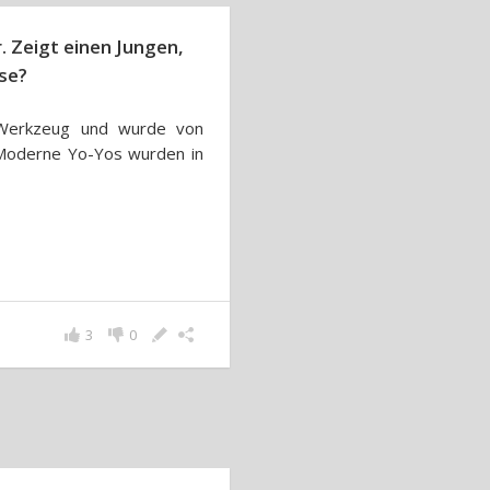
. Zeigt einen Jungen,
se?
s Werkzeug und wurde von
 Moderne Yo-Yos wurden in
3
0