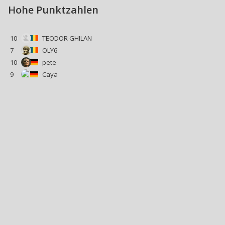
Hohe Punktzahlen
10
TEODOR GHILAN
7
OLY6
10
pete
9
Caya