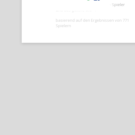
Ihre Punktzahl ist besser als -- Spieler
und das gleiche wie --.
basierend auf den Ergebnissen von 771
Spielern