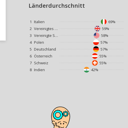
Länderdurchschnitt
1
Italien
69%
2
Vereinigtes Königreich
59%
3
Vereinigte Staaten
58%
4
Polen
57%
5
Deutschland
57%
6
Österreich
55%
7
Schweiz
55%
8
Indien
42%