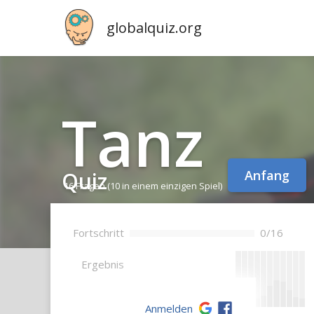
globalquiz.org
Tanz
Quiz
Anfang
16 Fragen
(10 in einem einzigen Spiel)
Fortschritt
0/16
--
Ergebnis
Anmelden