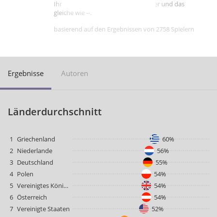
Ihre Punktzahl ist besser als -- Spieler und das
gleiche wie --.
basierend auf den Ergebnissen von 2758 Spielern
Ergebnisse
Autoren
Länderdurchschnitt
1
Griechenland
60%
2
Niederlande
56%
3
Deutschland
55%
4
Polen
54%
5
Vereinigtes Königreich
54%
6
Österreich
54%
7
Vereinigte Staaten
52%