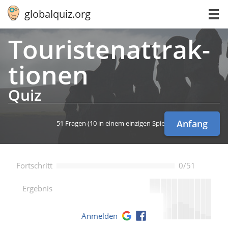
globalquiz.org
Tou­ris­te­nat­trak­
tio­nen
Quiz
Anfang
51 Fragen
(10 in einem einzigen Spiel)
Fortschritt
0/51
--
Ergebnis
Anmelden