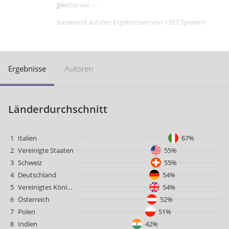
gleiche wie --.
basierend auf den Ergebnissen von 1357 Spielern
Ergebnisse
Autoren
Länderdurchschnitt
1
Italien
67%
2
Vereinigte Staaten
55%
3
Schweiz
55%
4
Deutschland
54%
5
Vereinigtes Königreich
54%
6
Österreich
52%
7
Polen
51%
8
Indien
42%