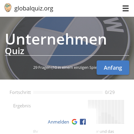
globalquiz.org
Un­ter­neh­men
Quiz
Anfang
29 Fragen
(10 in einem einzigen Spiel)
Fortschritt
0/29
--
Ergebnis
Anmelden
Ihre Punktzahl ist besser als -- Spieler und das