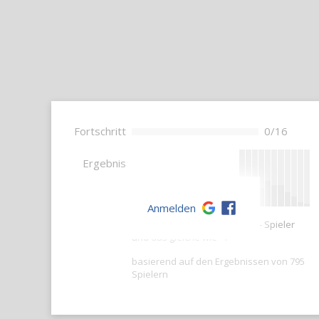
Fortschritt
0/16
--
Ergebnis
Anmelden
Ihre Punktzahl ist besser als -- Spieler
und das gleiche wie --.
basierend auf den Ergebnissen von 795
Spielern