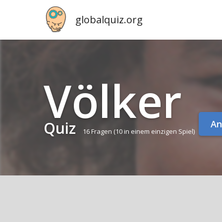
globalquiz.org
Völker
Quiz
An
16 Fragen
(10 in einem einzigen Spiel)