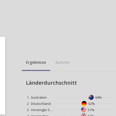
Ergebnisse
Autoren
Länderdurchschnitt
1
Australien
64%
2
Deutschland
52%
3
Vereinigte Staaten
51%