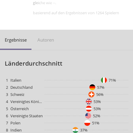
gleiche wie --.
basierend auf den Ergebnissen von 1264 Spielern
Ergebnisse
Autoren
Länderdurchschnitt
1
Italien
71%
2
Deutschland
57%
3
Schweiz
56%
4
Vereinigtes Königreich
53%
5
Österreich
53%
6
Vereinigte Staaten
52%
7
Polen
51%
8
Indien
37%