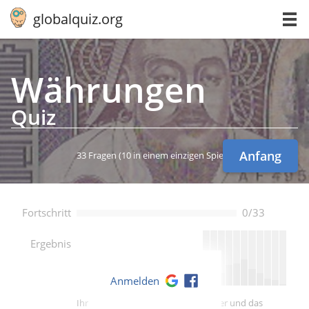
globalquiz.org
Wäh­run­gen
Quiz
Anfang
33 Fragen
(10 in einem einzigen Spiel)
Fortschritt
0/33
--
Ergebnis
Anmelden
Ihre Punktzahl ist besser als -- Spieler und das