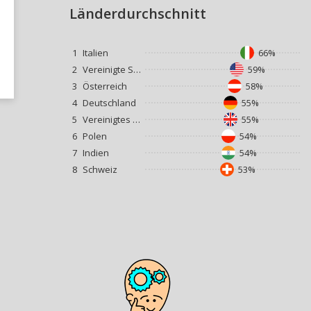
Länderdurchschnitt
1
Italien
66%
2
Vereinigte Staaten
59%
3
Österreich
58%
4
Deutschland
55%
5
Vereinigtes Königreich
55%
6
Polen
54%
7
Indien
54%
8
Schweiz
53%