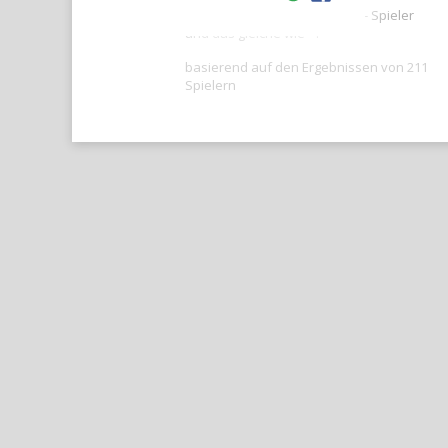
Ihre Punktzahl ist besser als -- Spieler
und das gleiche wie --.
basierend auf den Ergebnissen von 211
Spielern