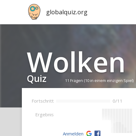
globalquiz.org
Wolken
Quiz
11 Fragen
(10 in einem einzigen Spiel)
Fortschritt
0/11
--
Ergebnis
Anmelden