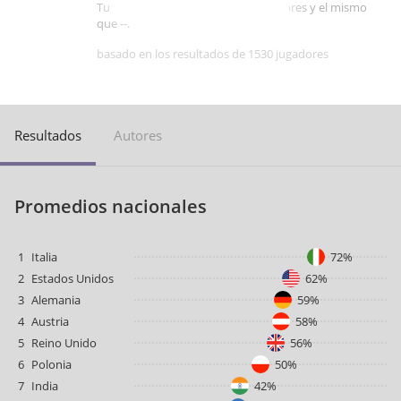
Tu puntaje es mejor que -- de jugadores y el mismo
que --.
basado en los resultados de 1530 jugadores
Resultados
Autores
Promedios nacionales
1
Italia
72%
2
Estados Unidos
62%
3
Alemania
59%
4
Austria
58%
5
Reino Unido
56%
6
Polonia
50%
7
India
42%