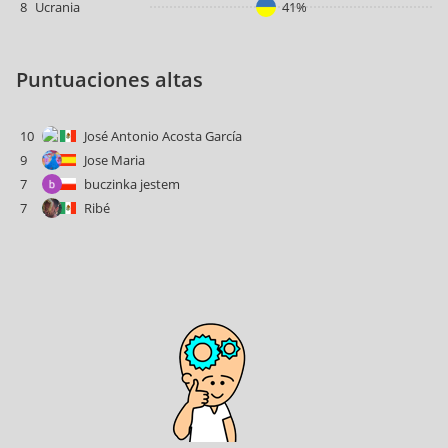
8
Ucrania
41%
Puntuaciones altas
10
José Antonio Acosta García
9
Jose Maria
7
buczinka jestem
7
Ribé