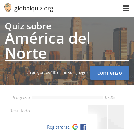
globalquiz.org
Quiz sobre
América del
Norte
comienzo
25 preguntas
(10 en un solo juego)
Progreso
0/25
--
Resultado
Registrarse