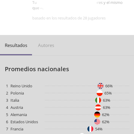
Tu puntaje es mejor que -- de jugadores y el mismo
que --.
basado en los resultados de 28 jugadores
Resultados
Autores
Promedios nacionales
1
Reino Unido
66%
2
Polonia
65%
3
Italia
63%
4
Austria
63%
5
Alemania
62%
6
Estados Unidos
62%
7
Francia
54%