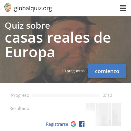
globalquiz.org
Quiz sobre
casas reales de
Europa
comienzo
10 preguntas
Progreso
0/10
--
Resultado
Registrarse