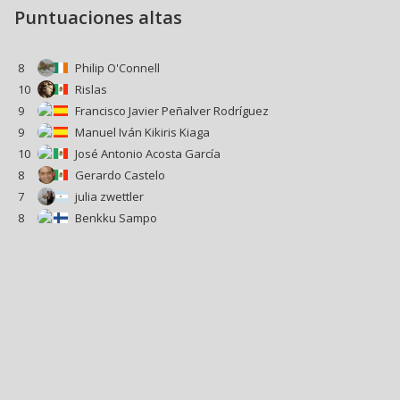
Puntuaciones altas
8
Philip O'Connell
10
Rislas
9
Francisco Javier Peñalver Rodríguez
9
Manuel Iván Kikiris Kiaga
10
José Antonio Acosta García
8
Gerardo Castelo
7
julia zwettler
8
Benkku Sampo