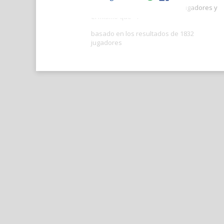
Tu puntaje es mejor que -- de jugadores y
el mismo que --.
basado en los resultados de 1832
jugadores