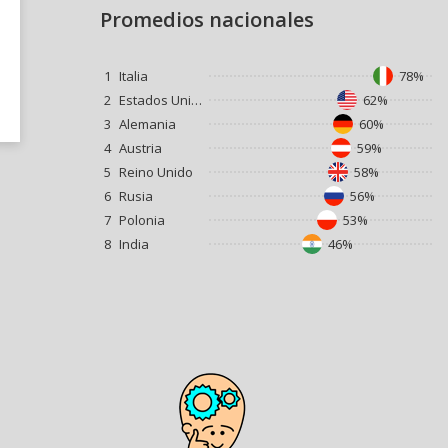
Promedios nacionales
1
Italia
78%
2
Estados Unidos
62%
3
Alemania
60%
4
Austria
59%
5
Reino Unido
58%
6
Rusia
56%
7
Polonia
53%
8
India
46%