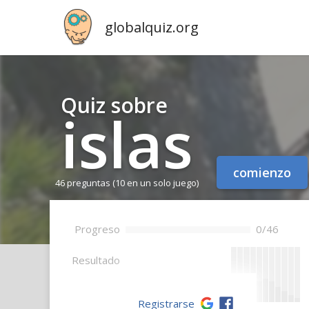
globalquiz.org
Quiz sobre
islas
comienzo
46 preguntas
(10 en un solo juego)
Progreso
0/46
--
Resultado
Registrarse