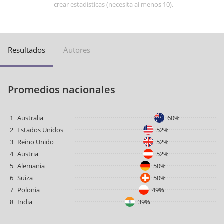
crear estadísticas (necesita al menos 10).
Resultados
Autores
Promedios nacionales
1
Australia
60%
2
Estados Unidos
52%
3
Reino Unido
52%
4
Austria
52%
5
Alemania
50%
6
Suiza
50%
7
Polonia
49%
8
India
39%