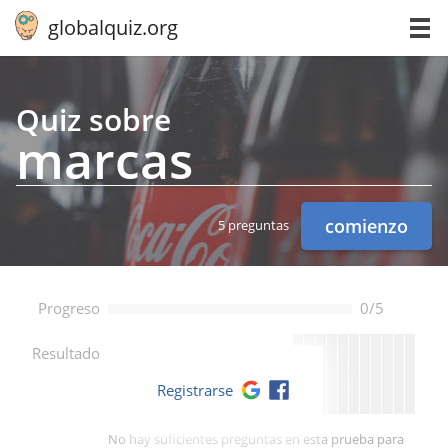
globalquiz.org
Quiz sobre
marcas
comienzo
5 preguntas
Progreso
0/5
--
Resultado
Registrarse
No hay suficientes preguntas en esta prueba para