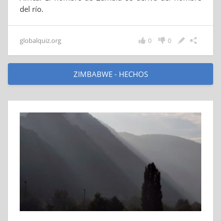
del río.
globalquiz.org
0
0
ZIMBABWE - HECHOS