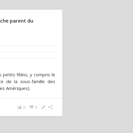
oche parent du
petits félins, y compris le
e de la sous-famille des
des Amériques).
0
0