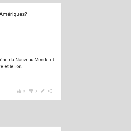
s Amériques?
digène du Nouveau Monde et
 et le lion.
0
0