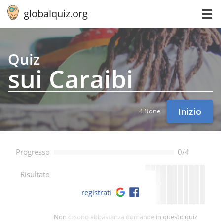
globalquiz.org
Quiz
sui Caraibi
Inizio
4 None
Progresso
0/4
--
Risultato
registrati
Non ci sono abbastanza domande in questo quiz