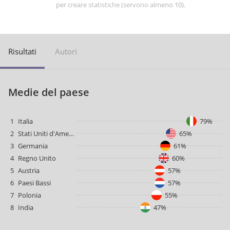
per creare statistiche (servono almeno 10).
Risultati
Autori
Medie del paese
1
Italia
79%
2
Stati Uniti d'America
65%
3
Germania
61%
4
Regno Unito
60%
5
Austria
57%
6
Paesi Bassi
57%
7
Polonia
55%
8
India
47%