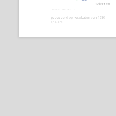
Je score is beter dan -- van spelers en
hetzelfde als --.
gebaseerd op resultaten van 1980
spelers