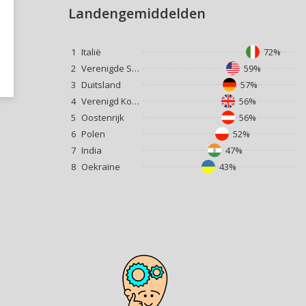
Landengemiddelden
1
Italië
72%
2
Verenigde Staten
59%
3
Duitsland
57%
4
Verenigd Koninkrijk
56%
5
Oostenrijk
56%
6
Polen
52%
7
India
47%
8
Oekraïne
43%