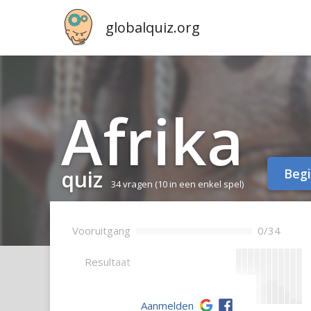
globalquiz.org
Afrika
quiz
Beg
34 vragen
(10 in een enkel spel)
Vooruitgang
0/34
--
Resultaat
Aanmelden