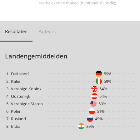
statistieken te maken (minimaal 10 nodig).
Resultaten
Auteurs
Landengemiddelden
1
Duitsland
59%
2
Italië
59%
3
Verenigd Koninkrijk
54%
4
Oostenrijk
54%
5
Verenigde Staten
53%
6
Polen
51%
7
Rusland
49%
8
India
39%