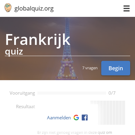
globalquiz.org
Frank­rijk
quiz
Begin
7 vragen
Vooruitgang
0/7
--
Resultaat
Aanmelden
Er zijn niet genoeg vragen in deze quiz om