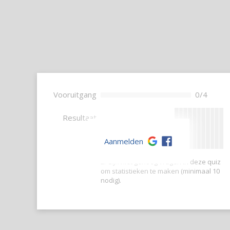
Vooruitgang
0/4
--
Resultaat
Aanmelden
Er zijn niet genoeg vragen in deze quiz
om statistieken te maken (minimaal 10
nodig).