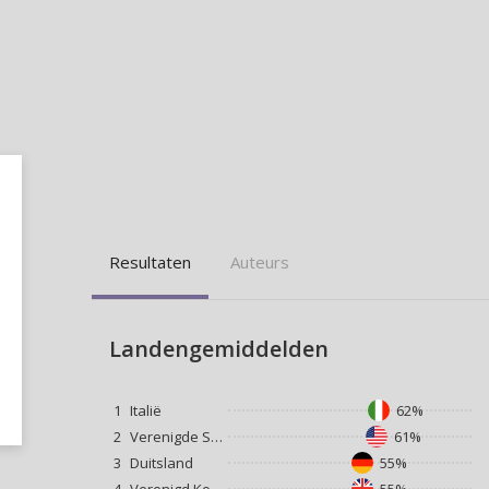
Resultaten
Auteurs
Landengemiddelden
1
Italië
62%
2
Verenigde Staten
61%
3
Duitsland
55%