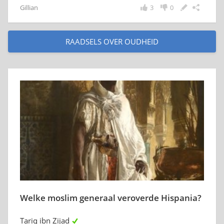
Gillian
3
0
RAADSELS OVER OUDHEID
Welke moslim generaal veroverde Hispania?
Tariq ibn Zijad