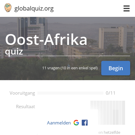
globalquiz.org
Oos­t-Afri­ka
quiz
Begin
11 vragen
(10 in een enkel spel)
Vooruitgang
0/11
--
Resultaat
Aanmelden
Je score is beter dan -- van spelers en hetzelfde