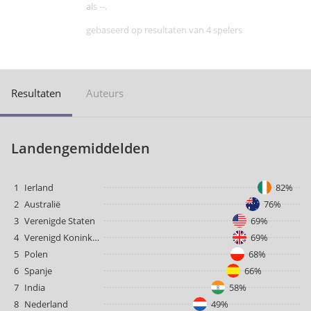
als --.
gebaseerd op resultaten van 4 spelers
Resultaten
Auteurs
Landengemiddelden
1
Ierland
82%
2
Australië
76%
3
Verenigde Staten
69%
4
Verenigd Koninkrijk
69%
5
Polen
68%
6
Spanje
66%
7
India
58%
8
Nederland
49%