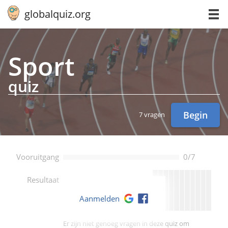
globalquiz.org
Sport
quiz
Begin
7 vragen
Vooruitgang
0/7
--
Resultaat
Aanmelden
Er zijn niet genoeg vragen in deze quiz om