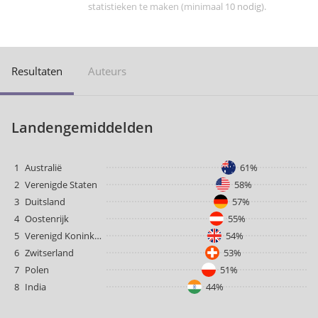
statistieken te maken (minimaal 10 nodig).
Resultaten
Auteurs
Landengemiddelden
1
Australië
61%
2
Verenigde Staten
58%
3
Duitsland
57%
4
Oostenrijk
55%
5
Verenigd Koninkrijk
54%
6
Zwitserland
53%
7
Polen
51%
8
India
44%