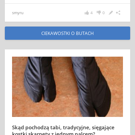
smyru
4
0
CIEKAWOSTKI O BUTACH
Skąd pochodzą tabi, tradycyjne, sięgające
kostki skarpety z jednym palcem?