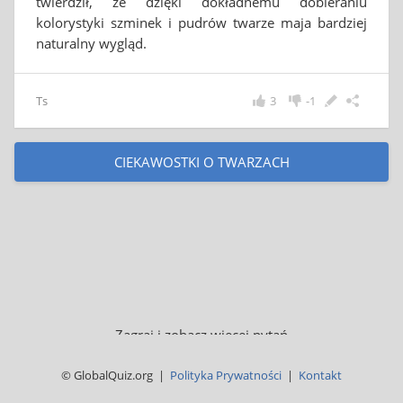
twierdził, że dzięki dokładnemu dobieraniu
kolorystyki szminek i pudrów twarze maja bardziej
naturalny wygląd.
Ts
3
-1
CIEKAWOSTKI O TWARZACH
Zagraj i zobacz więcej pytań
© GlobalQuiz.org |
Polityka Prywatności
|
Kontakt
QUIZ O MODZIE