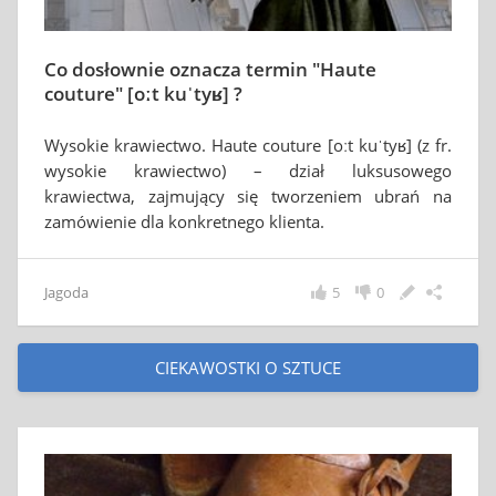
Co dosłownie oznacza termin "Haute
couture" [oːt kuˈtyʁ] ?
Wysokie krawiectwo. Haute couture [oːt kuˈtyʁ] (z fr.
wysokie krawiectwo) – dział luksusowego
krawiectwa, zajmujący się tworzeniem ubrań na
zamówienie dla konkretnego klienta.
Jagoda
5
0
CIEKAWOSTKI O SZTUCE