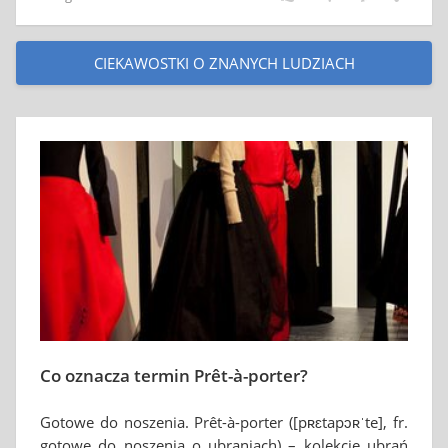
CIEKAWOSTKI O ZNANYCH LUDZIACH
Co oznacza termin Prêt-à-porter?
Gotowe do noszenia. Prêt-à-porter ([pʀɛtapɔʀˈte], fr.
gotowe do noszenia o ubraniach) – kolekcje ubrań