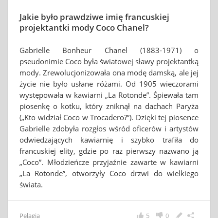
Jakie było prawdziwe imię francuskiej
projektantki mody Coco Chanel?
Gabrielle Bonheur Chanel (1883-1971) o
pseudonimie Coco była światowej sławy projektantką
mody. Zrewolucjonizowała ona modę damską, ale jej
życie nie było usłane różami. Od 1905 wieczorami
występowała w kawiarni „La Rotonde”. Śpiewała tam
piosenkę o kotku, który zniknął na dachach Paryża
(„Kto widział Coco w Trocadero?”). Dzięki tej piosence
Gabrielle zdobyła rozgłos wśród oficerów i artystów
odwiedzających kawiarnię i szybko trafiła do
francuskiej elity, gdzie po raz pierwszy nazwano ją
„Coco”. Młodzieńcze przyjaźnie zawarte w kawiarni
„La Rotonde”, otworzyły Coco drzwi do wielkiego
świata.
Pelagia
5
0