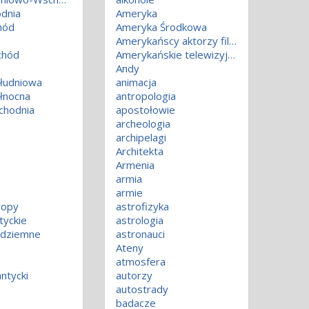
odnia
Ameryka
hód
Ameryka Środkowa
Amerykańscy aktorzy filmowi
chód
Amerykańskie telewizyjne seriale animowane
Andy
łudniowa
animacja
łnocna
antropologia
chodnia
apostołowie
archeologia
archipelagi
Architekta
Armenia
armia
armie
ropy
astrofizyka
tyckie
astrologia
ódziemne
astronauci
Ateny
atmosfera
ntycki
autorzy
autostrady
badacze