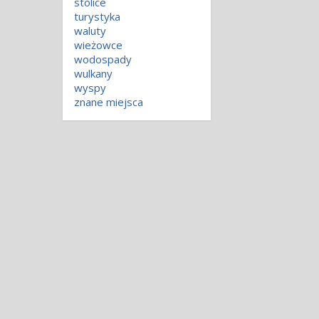
stolice
turystyka
waluty
wieżowce
wodospady
wulkany
wyspy
znane miejsca