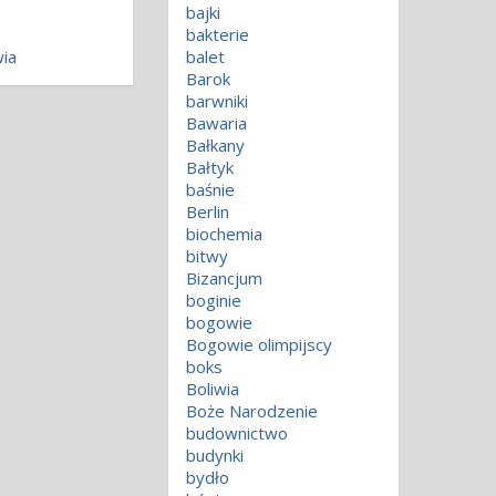
bajki
bakterie
ia
balet
Barok
barwniki
Bawaria
Bałkany
Bałtyk
baśnie
Berlin
biochemia
bitwy
Bizancjum
boginie
bogowie
Bogowie olimpijscy
boks
Boliwia
Boże Narodzenie
budownictwo
budynki
bydło