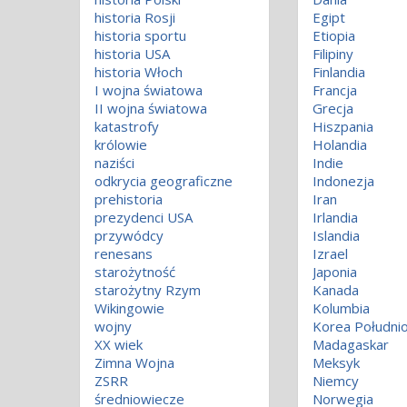
historia Rosji
Egipt
historia sportu
Etiopia
historia USA
Filipiny
historia Włoch
Finlandia
I wojna światowa
Francja
II wojna światowa
Grecja
katastrofy
Hiszpania
królowie
Holandia
naziści
Indie
odkrycia geograficzne
Indonezja
prehistoria
Iran
prezydenci USA
Irlandia
przywódcy
Islandia
renesans
Izrael
starożytność
Japonia
starożytny Rzym
Kanada
Wikingowie
Kolumbia
wojny
Korea Południ
XX wiek
Madagaskar
Zimna Wojna
Meksyk
ZSRR
Niemcy
średniowiecze
Norwegia