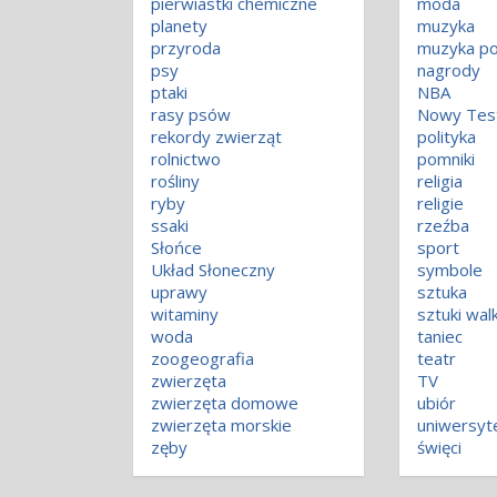
pierwiastki chemiczne
moda
planety
muzyka
przyroda
muzyka p
psy
nagrody
ptaki
NBA
rasy psów
Nowy Tes
rekordy zwierząt
polityka
rolnictwo
pomniki
rośliny
religia
ryby
religie
ssaki
rzeźba
Słońce
sport
Układ Słoneczny
symbole
uprawy
sztuka
witaminy
sztuki walk
woda
taniec
zoogeografia
teatr
zwierzęta
TV
zwierzęta domowe
ubiór
zwierzęta morskie
uniwersyt
zęby
święci