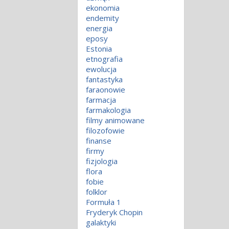
ekonomia
endemity
energia
eposy
Estonia
etnografia
ewolucja
fantastyka
faraonowie
farmacja
farmakologia
filmy animowane
filozofowie
finanse
firmy
fizjologia
flora
fobie
folklor
Formuła 1
Fryderyk Chopin
galaktyki