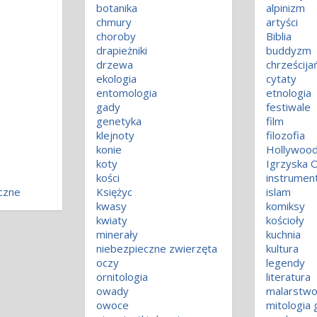
botanika
alpinizm
chmury
artyści
choroby
Biblia
drapieżniki
buddyzm
drzewa
chrześcij
ekologia
cytaty
entomologia
etnologia
gady
festiwale
genetyka
film
klejnoty
filozofia
konie
Hollywoo
koty
Igrzyska O
kości
instrumen
czne
Księżyc
islam
kwasy
komiksy
kwiaty
kościoły
minerały
kuchnia
niebezpieczne zwierzęta
kultura
oczy
legendy
ornitologia
literatura
owady
malarstw
owoce
mitologia 