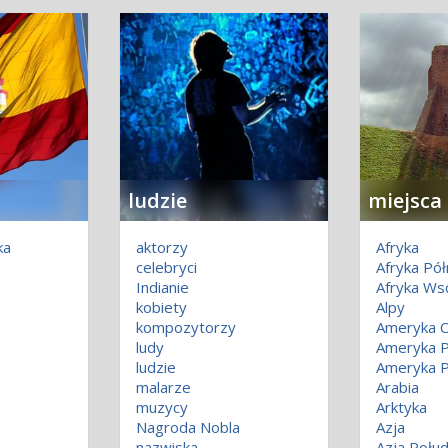
ludzie
miejsca
ka
aktorzy
Afryka
celebryci
Afryka Pó
Indianie
Afryka Ws
kobiety
Alpy
kompozytorzy
Ameryka C
ludy
Ameryka P
ludzie
Ameryka P
malarze
Arabia
muzycy
Arktyka
Nagroda Nobla
Azja
nazwiska