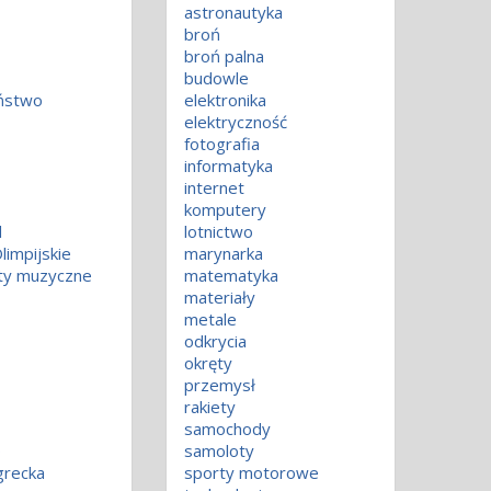
astronautyka
broń
broń palna
budowle
aństwo
elektronika
elektryczność
fotografia
informatyka
internet
komputery
d
lotnictwo
limpijskie
marynarka
ty muzyczne
matematyka
materiały
metale
odkrycia
okręty
przemysł
rakiety
samochody
o
samoloty
grecka
sporty motorowe