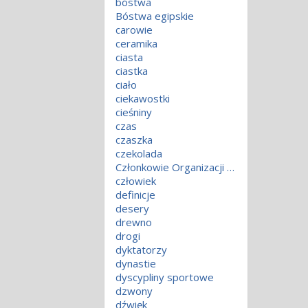
bóstwa
Bóstwa egipskie
carowie
ceramika
ciasta
ciastka
ciało
ciekawostki
cieśniny
czas
czaszka
czekolada
Członkowie Organizacji Narodów Zjednoczonych
człowiek
definicje
desery
drewno
drogi
dyktatorzy
dynastie
dyscypliny sportowe
dzwony
dźwięk