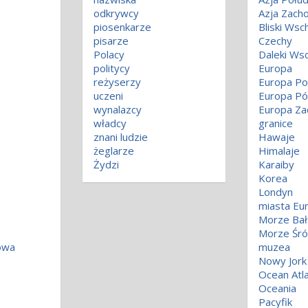
odkrywcy
Azja Zach
piosenkarze
Bliski Wsc
pisarze
Czechy
Polacy
Daleki Ws
politycy
Europa
reżyserzy
Europa Po
uczeni
Europa Pó
wynalazcy
Europa Za
władcy
granice
znani ludzie
Hawaje
żeglarze
Himalaje
Żydzi
Karaiby
Korea
Londyn
miasta Eu
Morze Bał
Morze Śr
owa
muzea
Nowy Jork
Ocean Atla
Oceania
Pacyfik