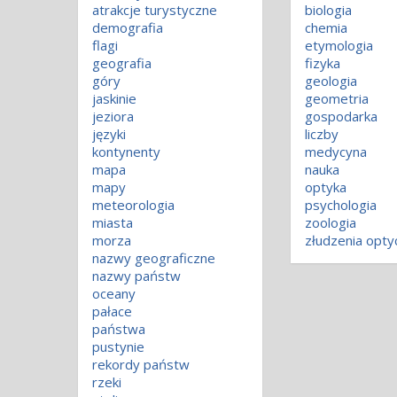
atrakcje turystyczne
biologia
demografia
chemia
flagi
etymologia
geografia
fizyka
góry
geologia
jaskinie
geometria
jeziora
gospodarka
języki
liczby
kontynenty
medycyna
mapa
nauka
mapy
optyka
meteorologia
psychologia
miasta
zoologia
morza
złudzenia opty
nazwy geograficzne
nazwy państw
oceany
pałace
państwa
pustynie
rekordy państw
rzeki