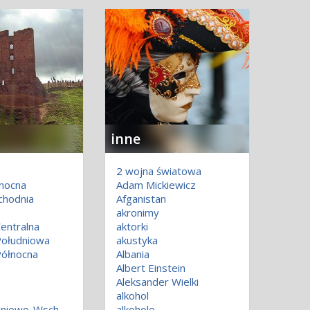
inne
2 wojna światowa
łnocna
Adam Mickiewicz
chodnia
Afganistan
akronimy
entralna
aktorki
ołudniowa
akustyka
ółnocna
Albania
Albert Einstein
Aleksander Wielki
alkohol
Azja Południowo-Wschodnia
alkohole