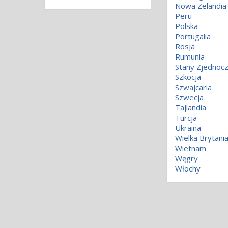
Nowa Zelandia
Peru
Polska
Portugalia
Rosja
Rumunia
Stany Zjednoc
Szkocja
Szwajcaria
Szwecja
Tajlandia
Turcja
Ukraina
Wielka Brytani
Wietnam
Węgry
Włochy