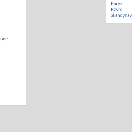
Paryż
Rzym
Skandynaw
zone
a