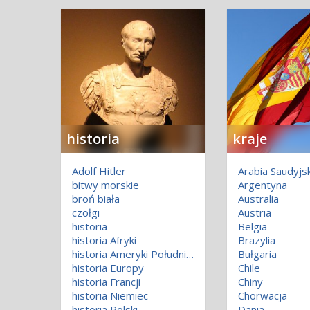
historia
kraje
Adolf Hitler
Arabia Saudyjs
bitwy morskie
Argentyna
broń biała
Australia
czołgi
Austria
historia
Belgia
historia Afryki
Brazylia
historia Ameryki Południowej
Bułgaria
historia Europy
Chile
historia Francji
Chiny
historia Niemiec
Chorwacja
historia Polski
Dania