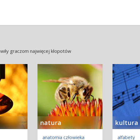
awiły graczom najwięcej kłopotów
natura
kultura
anatomia człowieka
alfabety