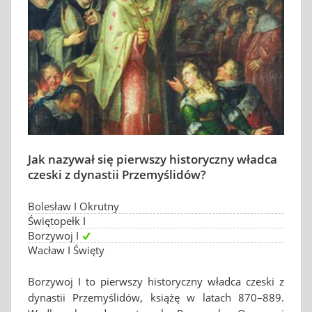
Jak nazywał się pierwszy historyczny władca
czeski z dynastii Przemyślidów?
Bolesław I Okrutny
Świętopełk I
Borzywoj I
Wacław I Święty
Borzywoj I to pierwszy historyczny władca czeski z
dynastii Przemyślidów, książę w latach 870–889.