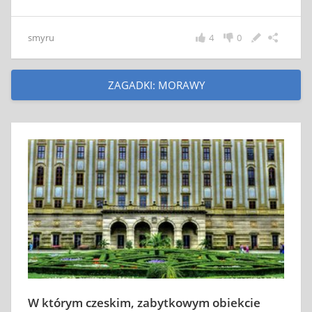
smyru
4
0
ZAGADKI: MORAWY
W którym czeskim, zabytkowym obiekcie