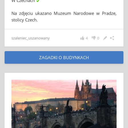
W Czechach
Na zdjęciu ukazano Muzeum Narodowe w Pradze,
stolicy Czech.
szaleniec_uszanowany
4
0
ZAGADKI O BUDYNKACH