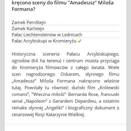
kręcono sceny do filmu "Amadeusz" Miloša
Formana?
Zamek Pernštejn
Zamek Karlstejn
Pałac Liechtensteinów w Lednicach
Pałac Arcybiskupi w Kromieryżu
Historyczna sceneria Pałacu Arcybiskupiego,
ogrodów (64 ha terenu) i centrum miasta przyciąga
do Kromieryża filmowców z całego świata. Wiele
scen nagrodzonego Oskarem, słynnego filmu
„Amadeusz” Miloša Formana nakręcono właśnie
tutaj. Powstały tu również: duński film „Królewski
romans”, "Wieczna miłość" Bernarda Rose, francuski
serial „Napoleon” z Gerardem Depardieu, a ostatnio
remake słynnej „Angeliki” i biograficzny dokument o
cesarzowej Rosji Katarzynie Wielkiej.