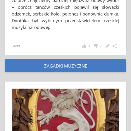
zbiorze znajdziemy bardziej międzynarodowy wybór
– oprócz tańców czeskich pojawił się słowacki
odzemek, serbskie koło, polonez i ponownie dumka.
Dvořáka był wybitnym przedstawicielem czeskiej
muzyki narodowej.
Sens
3
0
ZAGADKI MUZYCZNE