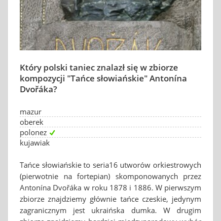
Który polski taniec znalazł się w zbiorze
kompozycji "Tańce słowiańskie" Antonína
Dvořáka?
mazur
oberek
polonez
kujawiak
Tańce słowiańskie to seria16 utworów orkiestrowych
(pierwotnie na fortepian) skomponowanych przez
Antonína Dvořáka w roku 1878 i 1886. W pierwszym
zbiorze znajdziemy głównie tańce czeskie, jedynym
zagranicznym jest ukraińska dumka. W drugim