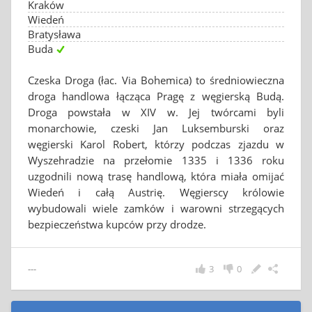
Kraków
Wiedeń
Bratysława
Buda
Czeska Droga (łac. Via Bohemica) to średniowieczna
droga handlowa łącząca Pragę z węgierską Budą.
Droga powstała w XIV w. Jej twórcami byli
monarchowie, czeski Jan Luksemburski oraz
węgierski Karol Robert, którzy podczas zjazdu w
Wyszehradzie na przełomie 1335 i 1336 roku
uzgodnili nową trasę handlową, która miała omijać
Wiedeń i całą Austrię. Węgierscy królowie
wybudowali wiele zamków i warowni strzegących
bezpieczeństwa kupców przy drodze.
---
3
0