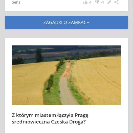
Sens
4
-1
ZAGADKI O ZAMKACH
Z którym miastem łączyła Pragę
średniowieczna Czeska Droga?