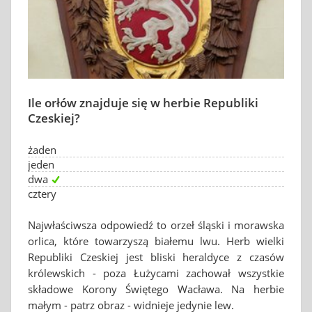
Ile orłów znajduje się w herbie Republiki
Czeskiej?
żaden
jeden
dwa
cztery
Najwłaściwsza odpowiedź to orzeł śląski i morawska
orlica, które towarzyszą białemu lwu. Herb wielki
Republiki Czeskiej jest bliski heraldyce z czasów
królewskich - poza Łużycami zachował wszystkie
składowe Korony Świętego Wacława. Na herbie
małym - patrz obraz - widnieje jedynie lew.