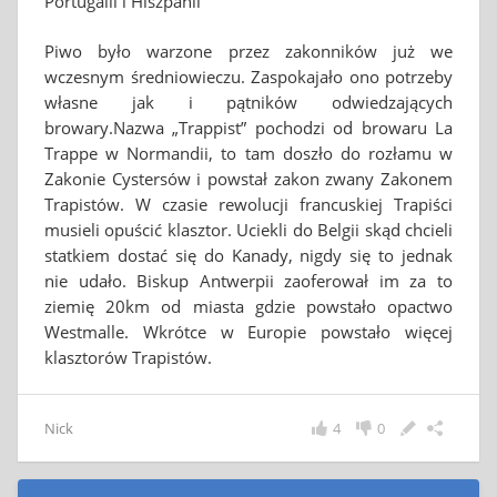
Portugalii i Hiszpanii
Piwo było warzone przez zakonników już we
wczesnym średniowieczu. Zaspokajało ono potrzeby
własne jak i pątników odwiedzających
browary.Nazwa „Trappist” pochodzi od browaru La
Trappe w Normandii, to tam doszło do rozłamu w
Zakonie Cystersów i powstał zakon zwany Zakonem
Trapistów. W czasie rewolucji francuskiej Trapiści
musieli opuścić klasztor. Uciekli do Belgii skąd chcieli
statkiem dostać się do Kanady, nigdy się to jednak
nie udało. Biskup Antwerpii zaoferował im za to
ziemię 20km od miasta gdzie powstało opactwo
Westmalle. Wkrótce w Europie powstało więcej
klasztorów Trapistów.
Nick
4
0