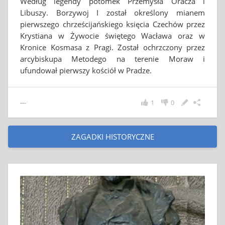
Według legendy potomek Przemysła Oracza i
Libuszy. Borzywoj I został określony mianem
pierwszego chrześcijańskiego księcia Czechów przez
Krystiana w Żywocie świętego Wacława oraz w
Kronice Kosmasa z Pragi. Został ochrzczony przez
arcybiskupa Metodego na terenie Moraw i
ufundował pierwszy kościół w Pradze.
---
1
0
ZAGADKI HISTORYCZNE