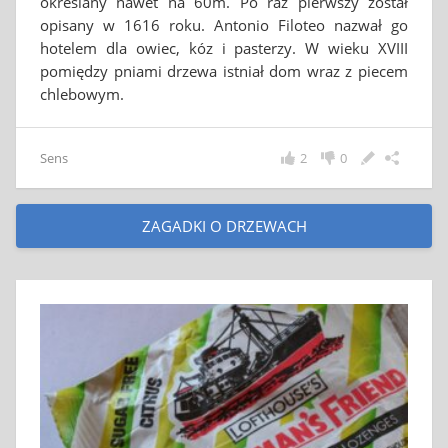
określany nawet na 60m. Po raz pierwszy został
opisany w 1616 roku. Antonio Filoteo nazwał go
hotelem dla owiec, kóz i pasterzy. W wieku XVIII
pomiędzy pniami drzewa istniał dom wraz z piecem
chlebowym.
Sens
2
0
ZAGADKI O DRZEWACH