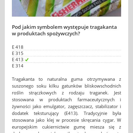
Pod jakim symbolem występuje tragakanta
w produktach spożywczych?
E 418
E 315
E 413
E 314
Tragakanta to naturalna guma otrzymywana z
suszonego soku kilku gatunków bliskowschodnich
roślin strączkowych z rodzaju traganek. Jest
stosowana w produktach farmaceutycznych i
żywności jako emulgator, zagęszczacz, stabilizator i
dodatek teksturujący (E413). Tradycyjnie była
stosowana jako klej w procesie skręcania cygar. W
europejskim cukiernictwie gumę miesza się z