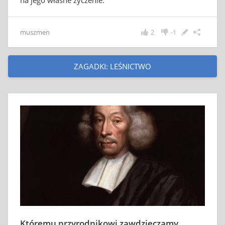
na jego własne życzenie.
muszmen
2
-1
ZAGADKI: LEŚNICTWO
Któremu przyrodnikowi zawdzięczamy