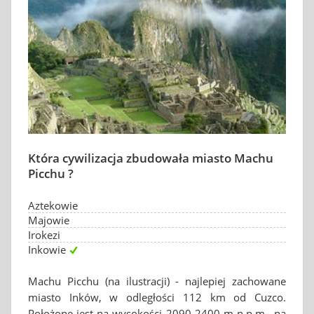
Która cywilizacja zbudowała miasto Machu
Picchu ?
Aztekowie
Majowie
Irokezi
Inkowie
Machu Picchu (na ilustracji) - najlepiej zachowane
miasto Inków, w odległości 112 km od Cuzco.
Położone jest na wysokości 2090-2400 m n.p.m., na