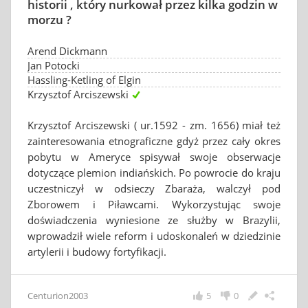
historii , który nurkował przez kilka godzin w
morzu ?
Arend Dickmann
Jan Potocki
Hassling-Ketling of Elgin
Krzysztof Arciszewski
Krzysztof Arciszewski ( ur.1592 - zm. 1656) miał też
zainteresowania etnograficzne gdyż przez cały okres
pobytu w Ameryce spisywał swoje obserwacje
dotyczące plemion indiańskich. Po powrocie do kraju
uczestniczył w odsieczy Zbaraża, walczył pod
Zborowem i Piławcami. Wykorzystując swoje
doświadczenia wyniesione ze służby w Brazylii,
wprowadził wiele reform i udoskonaleń w dziedzinie
artylerii i budowy fortyfikacji.
Centurion2003
5
0