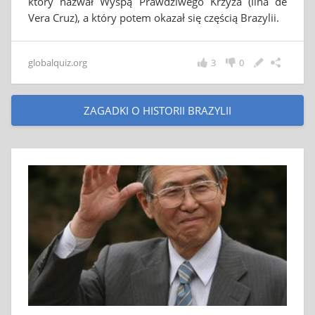
który nazwał Wyspą Prawdziwego Krzyża (Ilha de
Vera Cruz), a który potem okazał się częścią Brazylii.
globalquiz.org
3
0
ZAGADKI O HISTORII BRAZYLII