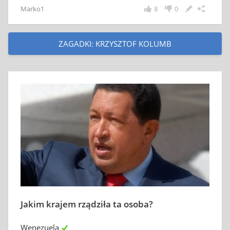
Marko1
8
0
ZAGADKI: KRZYSZTOF KOLUMB
Jakim krajem rządziła ta osoba?
Wenezuelą