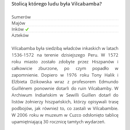
Stolicą którego ludu była Vilcabamba?
Sumerów
Majów
Inków
Azteków
Vilcabamba była siedzibą władców inkaskich w latach
1536-1572 na terenie dzisiejszego Peru. W 1572
roku miasto zostało zdobyte przez Hiszpanów i
całkowicie zburzone, po czym popadło w
zapomnienie. Dopiero w 1976 roku Tony Halik i
Elżbieta Dzikowska wraz z profesorem Edmundo
Guillénem ponownie dotarli do ruin Vilcabamby. W
Archiwum Indiańskim w Sewilli Guillen dotarł do
listów żołnierzy hiszpańskich, którzy opisywali trasę
podbojów, jak również to, co zastali w Vilcabambie.
W 2006 roku w muzeum w Cuzco odsłonięto tablicę
upamiętniającą 30 rocznicę tamtych wydarzeń.