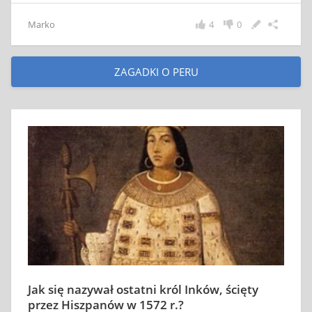
Marko
4
0
ZAGADKI O PERU
Jak się nazywał ostatni król Inków, ścięty
przez Hiszpanów w 1572 r.?