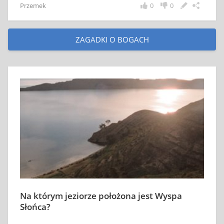
Przemek
0
0
ZAGADKI O BOGACH
Na którym jeziorze położona jest Wyspa
Słońca?