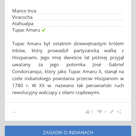
Manco Inca
Viracocha
Atahualpa
Tupac Amaru
Tupac Amaru był ostatnim dziewiętnastym królem
Inków, który prowadził partyzancką walkę z
Hiszpanami. Jego imię dwieście lat później przyjął
uważany za jego potomka José Gabriel
Condorcanqui, który jako Tupac Amaru II, stanął na
czele indiańskiego powstania przeciw Hiszpanom w
1780 r. W XX w. nazwano tak peruwiański ruch
rewolucyjny walczący z siłami rządowymi.
---
5
-1
ZAGADKI O INDIANACH