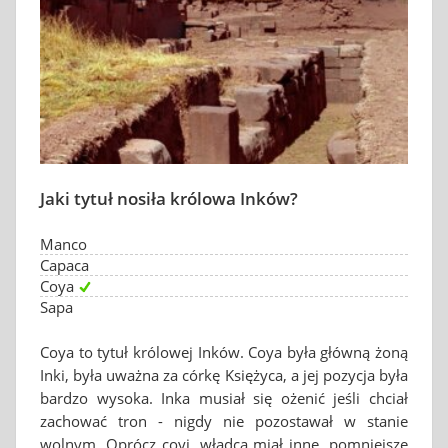
Jaki tytuł nosiła królowa Inków?
Manco
Capaca
Coya
Sapa
Coya to tytuł królowej Inków. Coya była główną żoną
Inki, była uważna za córkę Księżyca, a jej pozycja była
bardzo wysoka. Inka musiał się ożenić jeśli chciał
zachować tron - nigdy nie pozostawał w stanie
wolnym. Oprócz coyi, władca miał inne, pomniejsze