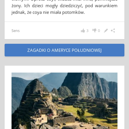
żony. Ich dzieci mogły dziedziczyć, pod warunkiem
jednak, że coya nie miała potomków.
Sens
3
0
ZAGADKI O AMERYCE POŁUDNIOWEJ