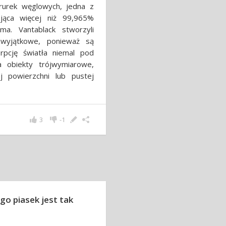
rurek węglowych, jedna z
ująca więcej niż 99,965%
ma. Vantablack stworzyli
 wyjątkowe, ponieważ są
rpcję światła niemal pod
 obiekty trójwymiarowe,
 powierzchni lub pustej
3
-1
go piasek jest tak