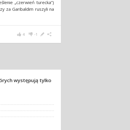
ślenie „czerwień turecka”)
zy za Garibaldim ruszyli na
4
-1
których występują tylko