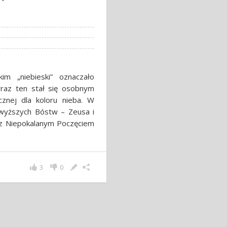
m „niebieski” oznaczało
yraz ten stał się osobnym
cznej dla koloru nieba. W
jwyższych Bóstw – Zeusa i
t z Niepokalanym Poczęciem
3
0