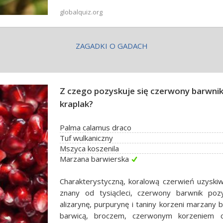
globalquiz.org
ZAGADKI O GADACH
Z czego pozyskuje się czerwony barwni
kraplak?
Palma calamus draco
Tuf wulkaniczny
Mszyca koszenila
Marzana barwierska
Charakterystyczną, koralową czerwień uzyskiw
znany od tysiącleci, czerwony barwnik po
alizarynę, purpurynę i taniny korzeni marzany 
barwicą, broczem, czerwonym korzeniem 