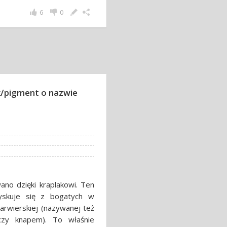
6
0
k/pigment o nazwie
ano dzięki kraplakowi. Ten
zyskuje się z bogatych w
barwierskiej (nazywanej też
czy knapem). To właśnie