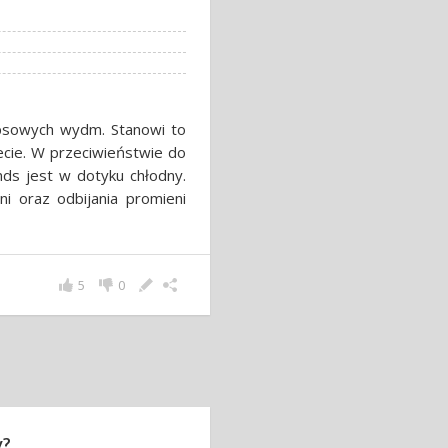
psowych wydm. Stanowi to
ecie. W przeciwieństwie do
nds jest w dotyku chłodny.
i oraz odbijania promieni
5
0
y?