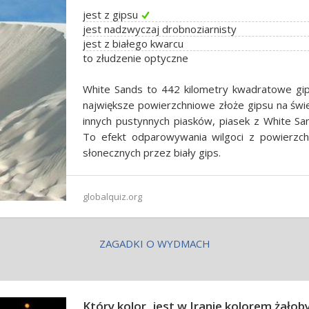
jest z gipsu
jest nadzwyczaj drobnoziarnisty
jest z białego kwarcu
to złudzenie optyczne
White Sands to 442 kilometry kwadratowe gi
największe powierzchniowe złoże gipsu na świ
innych pustynnych piasków, piasek z White Sa
To efekt odparowywania wilgoci z powierzchn
słonecznych przez biały gips.
globalquiz.org
ZAGADKI O WYDMACH
Który kolor, jest w Iranie kolorem żałob