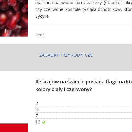
marzaną barwiono tureckie fezy (stąd też okre
czy czerwone koszule tysiąca ochotników, któr
Sycylię.
Sens
ZAGADKI PRZYRODNICZE
Ile krajów na świecie posiada flagi, na 
kolory biały i czerwony?
2
4
7
13