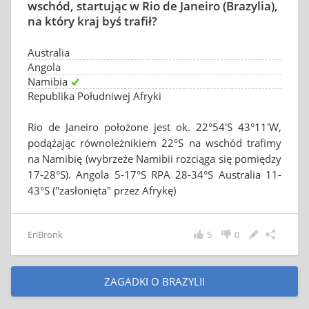
wschód, startując w Rio de Janeiro (Brazylia),
na który kraj byś trafił?
Australia
Angola
Namibia
Republika Południwej Afryki
Rio de Janeiro położone jest ok. 22°54′S 43°11′W,
podążając równoleżnikiem 22°S na wschód trafimy
na Namibię (wybrzeże Namibii rozciąga się pomiędzy
17-28°S). Angola 5-17°S RPA 28-34°S Australia 11-
43°S ("zasłonięta" przez Afrykę)
EriBronk
5
0
ZAGADKI O BRAZYLII