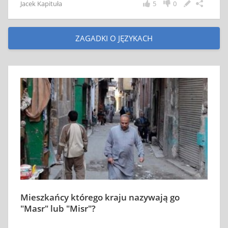
Jacek Kapituła
5
0
ZAGADKI O JĘZYKACH
Mieszkańcy którego kraju nazywają go
"Masr" lub "Misr"?