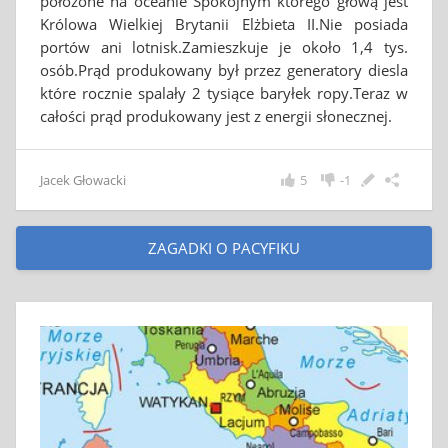
położone na oceanie Spokojnym którego głową jest
Królowa Wielkiej Brytanii Elżbieta II.Nie posiada
portów ani lotnisk.Zamieszkuje je około 1,4 tys.
osób.Prąd produkowany był przez generatory diesla
które rocznie spalały 2 tysiące baryłek ropy.Teraz w
całości prąd produkowany jest z energii słonecznej.
Jacek Głowacki
5
-1
ZAGADKI O PACYFIKU