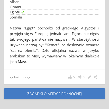
Albanii
Omanu
Egiptu
Somalii
Nazwa "Egipt" pochodzi od greckiego Aígyptos i
przyjęła się w Europie, jednak sami Egipcjanie nigdy
tak swojego państwa nie nazywali. W starożytności
używaną nazwą był "Kemet", co dosłownie oznacza
"czarna ziemia". Dziś oficjalna nazwa w języku
arabskim to Misr, wymawiany w lokalnym dialekcie
jako Masr.
globalquiz.org
5
0
ZAGADKI O AFRYCE PÓŁNOCNEJ