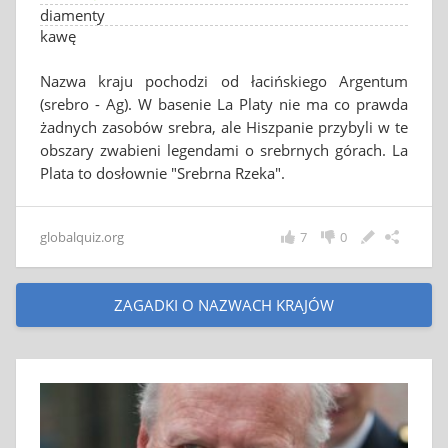
diamenty
kawę
Nazwa kraju pochodzi od łacińskiego Argentum
(srebro - Ag). W basenie La Platy nie ma co prawda
żadnych zasobów srebra, ale Hiszpanie przybyli w te
obszary zwabieni legendami o srebrnych górach. La
Plata to dosłownie "Srebrna Rzeka".
globalquiz.org
7
0
ZAGADKI O NAZWACH KRAJÓW