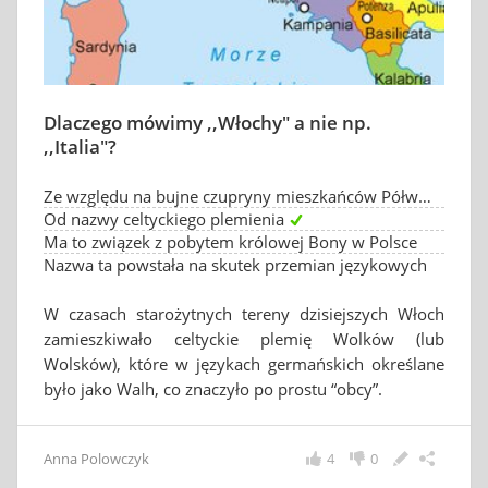
Dlaczego mówimy ,,Włochy" a nie np.
,,Italia"?
Ze względu na bujne czupryny mieszkańców Półwyspu Apenińskiego
Od nazwy celtyckiego plemienia
Ma to związek z pobytem królowej Bony w Polsce
Nazwa ta powstała na skutek przemian językowych
W czasach starożytnych tereny dzisiejszych Włoch
zamieszkiwało celtyckie plemię Wolków (lub
Wolsków), które w językach germańskich określane
było jako Walh, co znaczyło po prostu “obcy”.
Anna Polowczyk
4
0