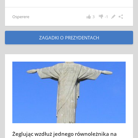
Osperere
3
-1
ZAGADKI O PREZYDENTACH
Żeglując wzdłuż jednego równoleżnika na