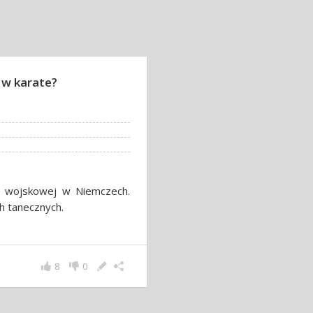
 w karate?
y wojskowej w Niemczech.
h tanecznych.
8
0