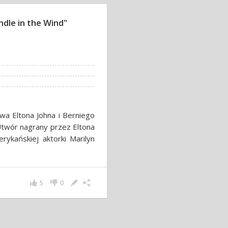
dle in the Wind"
twa Eltona Johna i Berniego
Utwór nagrany przez Eltona
ykańskiej aktorki Marilyn
5
0