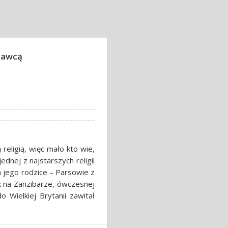
znawcą
religią, więc mało kto wie,
dnej z najstarszych religii
m jego rodzice – Parsowie z
ak na Zanzibarze, ówczesnej
do Wielkiej Brytanii zawitał