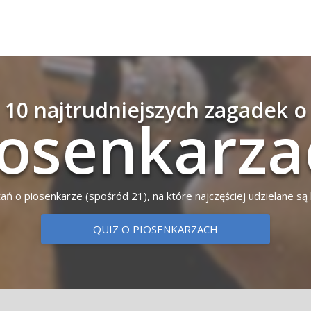
10 najtrudniejszych zagadek o
o­sen­ka­rz
ytań o piosenkarze (spośród 21), na które najczęściej udzielane s
QUIZ O PIOSENKARZACH