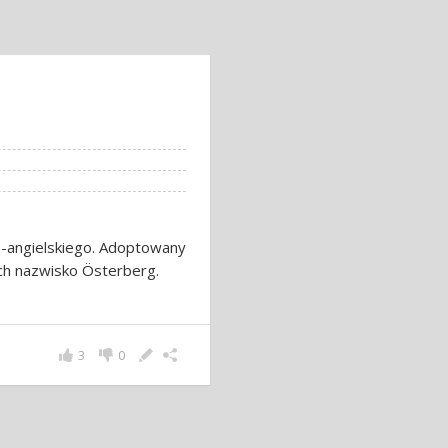
o-angielskiego. Adoptowany
ch nazwisko Österberg.
3
0