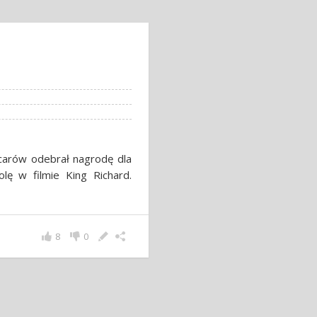
carów odebrał nagrodę dla
lę w filmie King Richard.
8
0