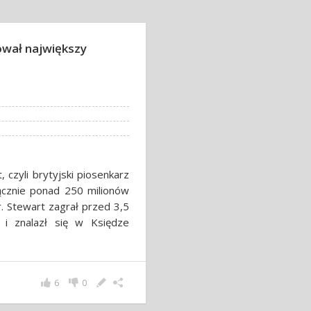
ował największy
 czyli brytyjski piosenkarz
ącznie ponad 250 milionów
 r. Stewart zagrał przed 3,5
 i znalazł się w Księdze
6
0