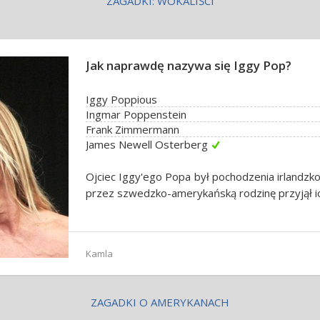
ZAGADKI: WOKALIŚCI
Jak naprawdę nazywa się Iggy Pop?
Iggy Poppious
Ingmar Poppenstein
Frank Zimmermann
James Newell Osterberg
Ojciec Iggy'ego Popa był pochodzenia irlandzk
przez szwedzko-amerykańską rodzinę przyjął i
Kamla
ZAGADKI O AMERYKANACH