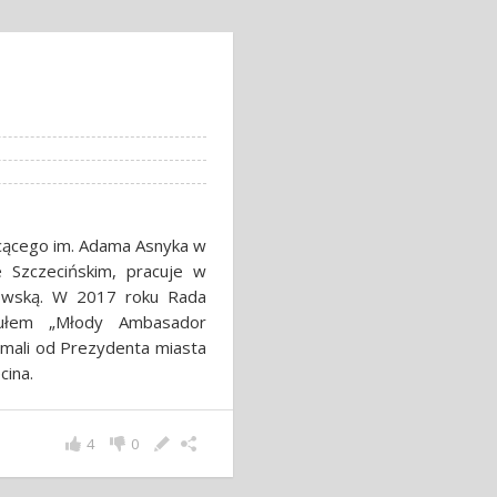
cącego im. Adama Asnyka w
e Szczecińskim, pracuje w
dcowską. W 2017 roku Rada
ytułem „Młody Ambasador
mali od Prezydenta miasta
cina.
4
0