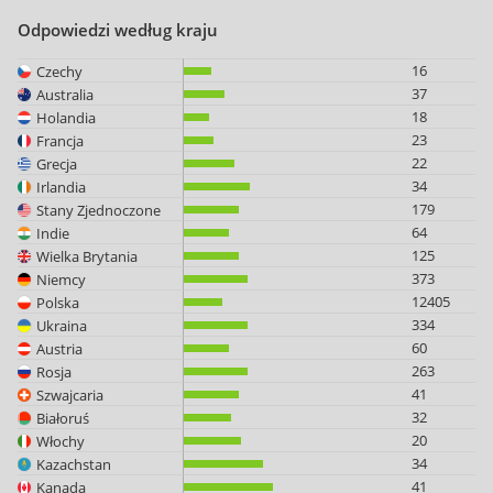
Odpowiedzi według kraju
16
Czechy
37
Australia
18
Holandia
23
Francja
22
Grecja
34
Irlandia
179
Stany Zjednoczone
64
Indie
125
Wielka Brytania
373
Niemcy
12405
Polska
334
Ukraina
60
Austria
263
Rosja
41
Szwajcaria
32
Białoruś
20
Włochy
34
Kazachstan
41
Kanada