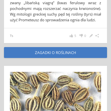
zwany „libańską viagrą” (kwas ferulowy wraz z
pochodnymi mają rozszerzać naczynia krwionośne).
Wg mitologii greckiej suchy pęd tej rośliny (tyrs) miał
użyć Prometeusz do sprowadzenia ognia dla ludzi.
Ts
5
0
ZAGADKI O ROŚLINACH