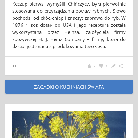
Keczup pierwsi wymyślili Chińczycy, była pierwotnie
stosowana do przyrządzania potraw rybnych. Słowo
pochodzi od ckôe-chiap i znaczy; zaprawa do ryb. W
1876 r. sos dotarł do USA i jego receptura została
wykorzystana przez Heinza, założyciela firmy
spożywczej H. J. Heinz Company – firmy, która do
dzisiaj jest znana z produkowania tego sosu.
Ts
5
0
ZAGADKI O KUCHNIACH ŚWIATA