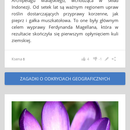
Archipelagu Malajskiego, wchodząca w skład
Indonezji. Od setek lat są ważnym regionem upraw
roślin dostarczających przyprawy korzenne, jak
pieprz i gałka muszkatołowa. To one były głównym
celem wyprawy Ferdynanda Magellana, która w
rezultacie skończyła się pierwszym opłynięciem kuli
ziemskiej.
Ksena🌷
4
-1
ZAGADKI O ODKRYCIACH GEOGRAFICZNYCH