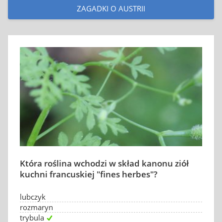
ZAGADKI O AUSTRII
Która roślina wchodzi w skład kanonu ziół
kuchni francuskiej "fines herbes"?
lubczyk
rozmaryn
trybula