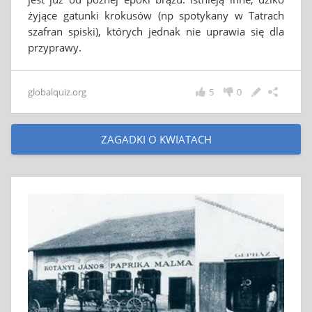
żyjące gatunki krokusów (np spotykany w Tatrach
szafran spiski), których jednak nie uprawia się dla
przyprawy.
globalquiz.org
5
0
ZAGADKI O KWIATACH