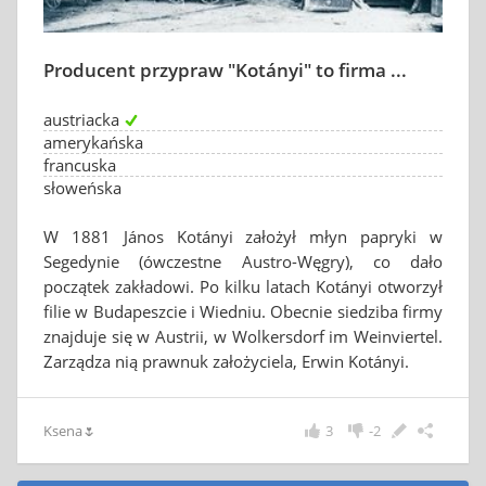
Producent przypraw "Kotányi" to firma ...
austriacka
amerykańska
francuska
słoweńska
W 1881 János Kotányi założył młyn papryki w
Segedynie (ówczestne Austro-Węgry), co dało
początek zakładowi. Po kilku latach Kotányi otworzył
filie w Budapeszcie i Wiedniu. Obecnie siedziba firmy
znajduje się w Austrii, w Wolkersdorf im Weinviertel.
Zarządza nią prawnuk założyciela, Erwin Kotányi.
Ksena🌷
3
-2