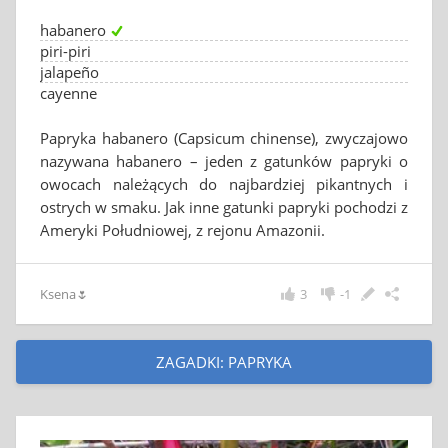
habanero
piri-piri
jalapeño
cayenne
Papryka habanero (Capsicum chinense), zwyczajowo
nazywana habanero – jeden z gatunków papryki o
owocach należących do najbardziej pikantnych i
ostrych w smaku. Jak inne gatunki papryki pochodzi z
Ameryki Południowej, z rejonu Amazonii.
Ksena🌷
3
-1
ZAGADKI: PAPRYKA