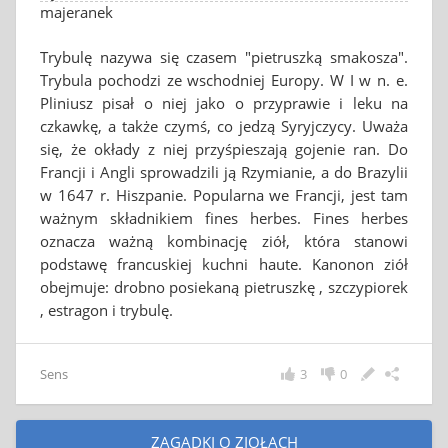
majeranek
Trybulę nazywa się czasem "pietruszką smakosza".
Trybula pochodzi ze wschodniej Europy. W I w n. e.
Pliniusz pisał o niej jako o przyprawie i leku na
czkawkę, a także czymś, co jedzą Syryjczycy. Uważa
się, że okłady z niej przyśpieszają gojenie ran. Do
Francji i Angli sprowadzili ją Rzymianie, a do Brazylii
w 1647 r. Hiszpanie. Popularna we Francji, jest tam
ważnym składnikiem fines herbes. Fines herbes
oznacza ważną kombinację ziół, która stanowi
podstawę francuskiej kuchni haute. Kanonon ziół
obejmuje: drobno posiekaną pietruszkę , szczypiorek
, estragon i trybulę.
Sens
3
0
ZAGADKI O ZIOŁACH