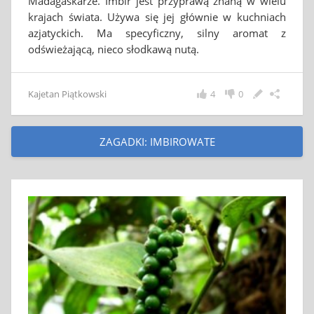
Madagaskarze. Imbir jest przyprawą znaną w wielu
krajach świata. Używa się jej głównie w kuchniach
azjatyckich. Ma specyficzny, silny aromat z
odświeżającą, nieco słodkawą nutą.
Kajetan Piątkowski
4
0
ZAGADKI: IMBIROWATE