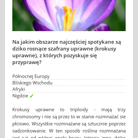
Na jakim obszarze najczęściej spotykane są
dziko rosnące szafrany uprawne (krokusy
uprawne), z których pozyskuje się
przyprawę?
Północnej Europy
Bliskiego Wschodu
Afryki
Nigdzie
Krokusy uprawne to triploidy - mają trzy
chromosomy i nie są przez to w stanie rozmnażać sie
płciowo. Wszystkie rozmnażane są sztucznie poprzez
sadzonkowanie. W ten sposób roślina rozmnażana
jest już od późnej epoki brązu. Istnieją inne, dziko