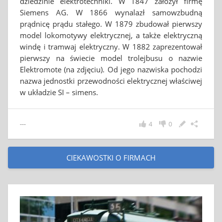
dziedzinie elektrotechniki. W 1847 założył firmę
Siemens AG. W 1866 wynalazł samowzbudną
prądnicę prądu stałego. W 1879 zbudował pierwszy
model lokomotywy elektrycznej, a także elektryczną
windę i tramwaj elektryczny. W 1882 zaprezentował
pierwszy na świecie model trolejbusu o nazwie
Elektromote (na zdjęciu). Od jego nazwiska pochodzi
nazwa jednostki przewodności elektrycznej właściwej
w układzie SI – simens.
---
4
0
CIEKAWOSTKI O FIRMACH