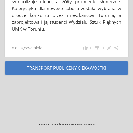
symbolizuje niebo, a żółty promienie słoneczne.
Kolorystyka dla nowego taboru została wybrana w
drodze konkursu przez mieszkańców Torunia, a
zaprojektowali ją studenci Wydziału Sztuk Pięknych
UMK w Toruniu.
nienagrywamlola
1
-1
TRANSPORT PUBLICZNY CIEKAWOSTKI
Zagraj i zobacz więcej pytań