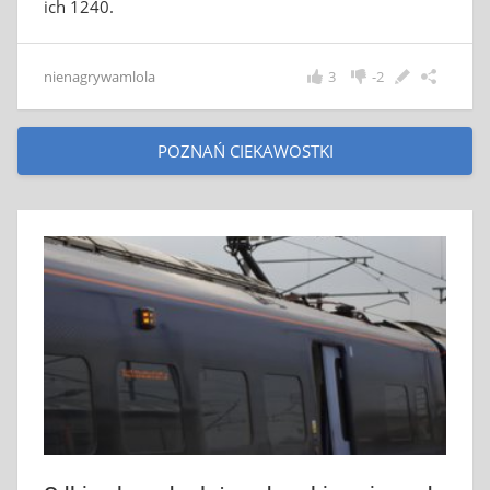
ich 1240.
nienagrywamlola
3
-2
POZNAŃ CIEKAWOSTKI