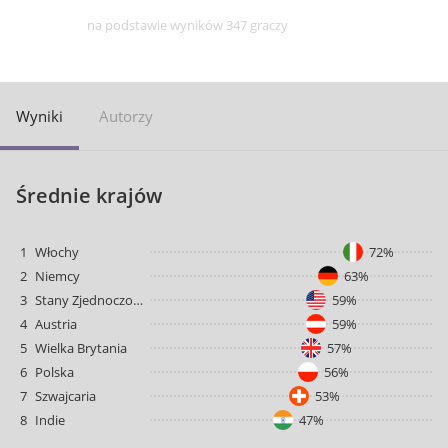
na podstawie wyników 347 graczy
Wyniki
Autorzy
Średnie krajów
1
Włochy
72%
2
Niemcy
63%
3
Stany Zjednoczone
59%
4
Austria
59%
5
Wielka Brytania
57%
6
Polska
56%
7
Szwajcaria
53%
8
Indie
47%