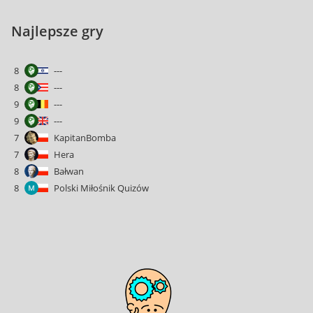
Najlepsze gry
8
---
8
---
9
---
9
---
7
KapitanBomba
7
Hera
8
Bałwan
8
Polski Miłośnik Quizów