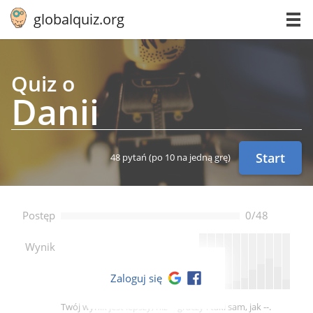
globalquiz.org
Quiz o
Danii
Start
48 pytań
(po 10 na jedną grę)
Postęp
0/48
--
Wynik
Zaloguj się
Twój wynik jest lepszy, niż -- graczy i taki sam, jak --.