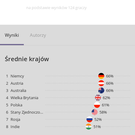
na podstawie wyników 124 graczy
Wyniki
Autorzy
Średnie krajów
1
Niemcy
66%
2
Austria
66%
3
Australia
66%
4
Wielka Brytania
62%
5
Polska
61%
6
Stany Zjednoczone
58%
7
Rosja
52%
8
Indie
51%