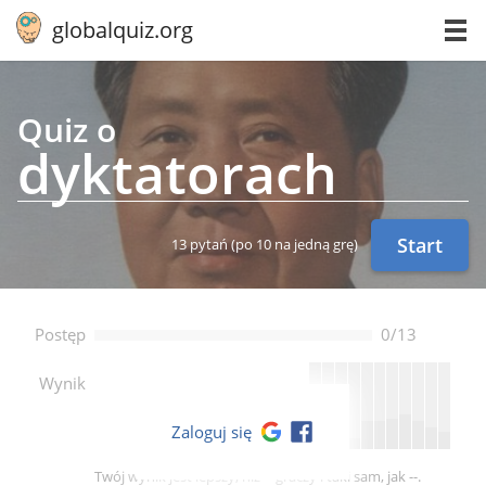
globalquiz.org
Quiz o
dyk­ta­to­rach
Start
13 pytań
(po 10 na jedną grę)
Postęp
0/13
--
Wynik
Zaloguj się
Twój wynik jest lepszy, niż -- graczy i taki sam, jak --.