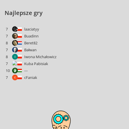
Najlepsze gry
7
laaciatyy
7
Buadinn
8
Beret82
7
Bałwan
8
Iwona Michałowicz
7
Kuba Pabisiak
10
---
7
cFaniak