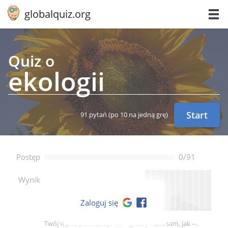
globalquiz.org
Quiz o
ekologii
Start
91 pytań
(po 10 na jedną grę)
Postęp
0/91
--
Wynik
Zaloguj się
Twój wynik jest lepszy, niż -- graczy i taki sam, jak --.