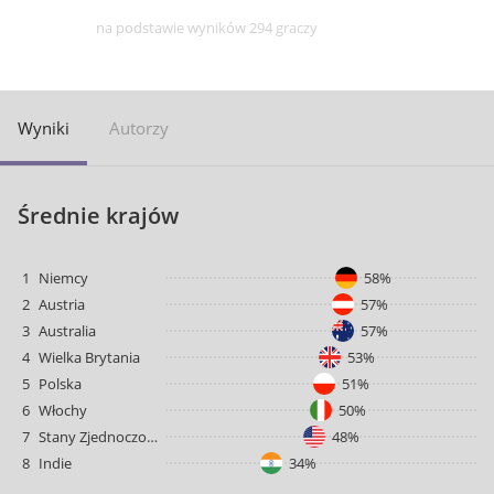
na podstawie wyników 294 graczy
Wyniki
Autorzy
Średnie krajów
1
Niemcy
58%
2
Austria
57%
3
Australia
57%
4
Wielka Brytania
53%
5
Polska
51%
6
Włochy
50%
7
Stany Zjednoczone
48%
8
Indie
34%