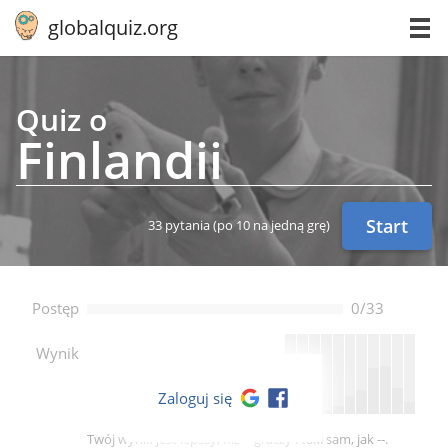
globalquiz.org
Quiz o
Fin­lan­dii
Start
33 pytania
(po 10 na jedną grę)
Postęp
0/33
--
Wynik
Zaloguj się
Twój wynik jest lepszy, niż -- graczy i taki sam, jak --.