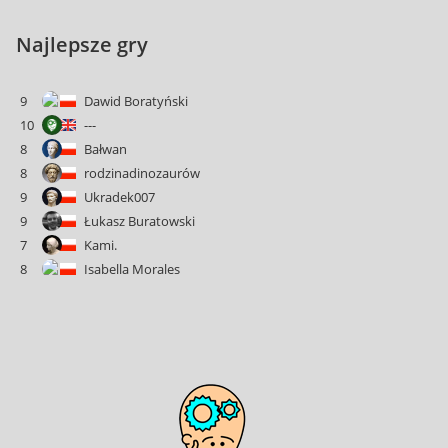
Najlepsze gry
9
Dawid Boratyński
10
---
8
Bałwan
8
rodzinadinozaurów
9
Ukradek007
9
Łukasz Buratowski
7
Kami.
8
Isabella Morales