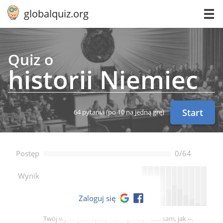
globalquiz.org
Quiz o
historii Niemiec
Start
64 pytania
(po 10 na jedną grę)
Postęp
0/64
--
Wynik
Zaloguj się
Twój wynik jest lepszy, niż -- graczy i taki sam, jak --.