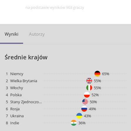
na podstawie wyników 903 graczy
Wyniki
Autorzy
Średnie krajów
1
Niemcy
65%
2
Wielka Brytania
55%
3
Włochy
55%
4
Polska
52%
5
Stany Zjednoczone
50%
6
Rosja
49%
7
Ukraina
43%
8
Indie
36%