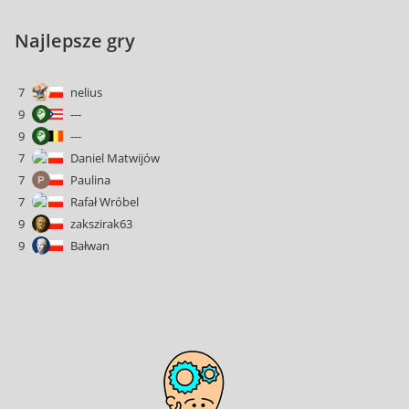
Najlepsze gry
7
nelius
9
---
9
---
7
Daniel Matwijów
7
Paulina
7
Rafał Wróbel
9
zakszirak63
9
Bałwan