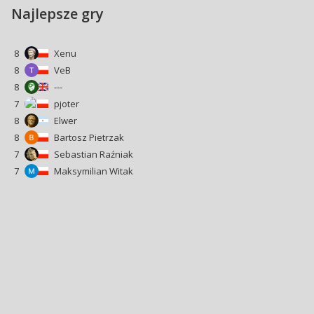
Najlepsze gry
8
Xenu
8
VeB
8
---
7
pjoter
8
Elwer
8
Bartosz Pietrzak
7
Sebastian Raźniak
7
Maksymilian Witak