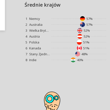
Średnie krajów
1
Niemcy
57%
2
Australia
57%
3
Wielka Brytania
52%
4
Austria
52%
5
Polska
51%
6
Kanada
51%
7
Stany Zjednoczone
48%
8
Indie
40%