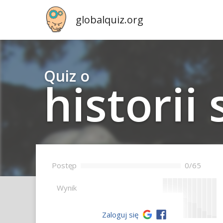
globalquiz.org
Quiz o
historii
Postęp
0/65
--
Wynik
Zaloguj się