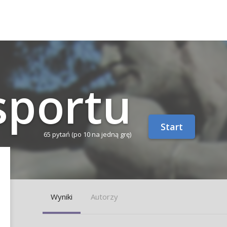
 sportu
Start
65 pytań
(po 10 na jedną grę)
Wyniki
Autorzy