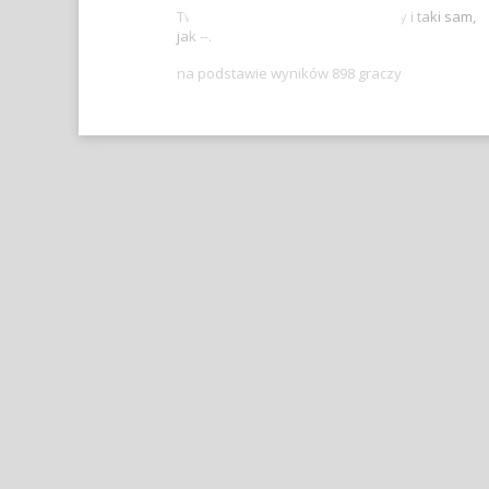
Twój wynik jest lepszy, niż -- graczy i taki sam,
jak --.
na podstawie wyników 898 graczy